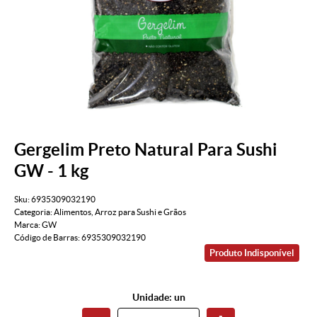
Gergelim Preto Natural Para Sushi
GW - 1 kg
Sku:
6935309032190
Categoria:
Alimentos
,
Arroz para Sushi e Grãos
Marca:
GW
Código de Barras:
6935309032190
Produto Indisponível
Unidade: un