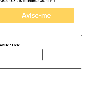
 vista
R$ 84,10
economize
3%
no Pix
Avise-me
alcule o Frete: