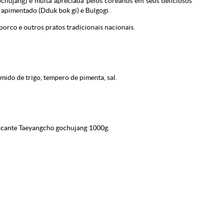
chujang) é muita apreciada pelos coreanos em seus deliciosos
 apimentado (Dduk bok gi) e Bulgogi.
orco e outros pratos tradicionais nacionais.
mido de trigo, tempero de pimenta, sal.
icante Taeyangcho gochujang 1000g.