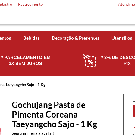
adastro
Rastreamento
Atendime
entos
Bebidas
Decoração & Presentes
Utensílios
* PARCELAMENTO EM
* 3% DE DESC
3X SEM JUROS
PIX
na Taeyangcho Sajo - 1 Kg
U
Gochujang Pasta de
Pimenta Coreana
Taeyangcho Sajo - 1 Kg
Seja o primeira a avaliar!