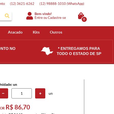
nto
(12)
3621-6262
(12)
98888-1010
(WhatsApp)
Bem-vindo!
Entre
ou
Cadastre-se
0
Atacado
Kits
Outros
ONTO NO
* ENTREGAMOS PARA
TODO O ESTADO DE SP
nidade: un
un
R$ 86,70
POR