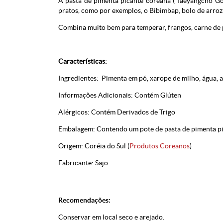
A pasta de pimenta picante coreana ( Taeyangcho Go
pratos, como por exemplos, o Bibimbap, bolo de arroz
Combina muito bem para temperar, frangos, carne de p
Características:
Ingredientes: Pimenta em pó, xarope de milho, água, a
Informações Adicionais: Contém Glúten
Alérgicos: Contém Derivados de Trigo
Embalagem: Contendo um pote de pasta de pimenta p
Origem: Coréia do Sul (
Produtos Coreanos
)
Fabricante: Sajo.
Recomendações:
Conservar em local seco e arejado.