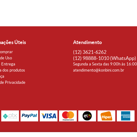
mações Úteis
Atendimento
(12)
3621-6262
omprar
(12)
98888-1010
(WhatsApp)
de Uso
e Entrega
Segunda a Sexta das 9:00h às 16:0
a dos produtos
atendimento@konbini.com.br
nça
 de Privacidade