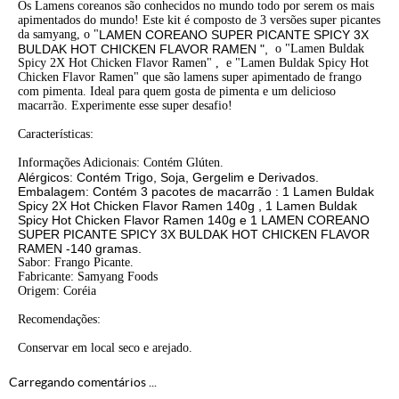
Os Lamens coreanos são conhecidos no mundo todo por serem os mais
apimentados do mundo! Este kit é composto de 3 versões super picantes
da samyang, o "
LAMEN COREANO SUPER PICANTE SPICY 3X
BULDAK HOT CHICKEN FLAVOR RAMEN ",
o "Lamen Buldak
Spicy 2X Hot Chicken Flavor Ramen" , e "Lamen Buldak Spicy Hot
Chicken Flavor Ramen" que são lamens super apimentado de frango
com pimenta. Ideal para quem gosta de pimenta e um delicioso
macarrão. Experimente esse super desafio!
Características:
Informações Adicionais: Contém Glúten.
Alérgicos: Contém Trigo, Soja, Gergelim e Derivados.
Embalagem: Contém 3 pacotes de macarrão : 1 Lamen Buldak
Spicy 2X Hot Chicken Flavor Ramen 140g , 1 Lamen Buldak
Spicy Hot Chicken Flavor Ramen 140g e 1
LAMEN COREANO
SUPER PICANTE SPICY 3X BULDAK HOT CHICKEN FLAVOR
RAMEN -140 gramas.
Sabor: Frango Picante.
Fabricante: Samyang Foods
Origem: Coréia
Recomendações:
Conservar em local seco e arejado.
Carregando comentários ...