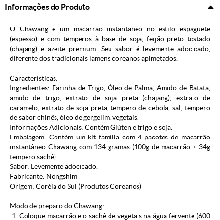
Informações do Produto
O Chawang é um macarrão instantâneo no estilo espaguete
(espesso) e com temperos à base de soja, feijão preto tostado
(chajang) e azeite premium. Seu sabor é levemente adocicado,
diferente dos tradicionais lamens coreanos apimetados.
Características:
Ingredientes: Farinha de Trigo, Óleo de Palma, Amido de Batata,
amido de trigo, extrato de soja preta (chajang), extrato de
caramelo, extrato de soja preta, tempero de cebola, sal, tempero
de sabor chinês, óleo de gergelim, vegetais.
Informações Adicionais: Contém Glúten e trigo e soja.
Embalagem: Contém um kit família com 4 pacotes de macarrão
instantâneo Chawang com 134 gramas (100g de macarrão + 34g
tempero sachê).
Sabor: Levemente adocicado.
Fabricante: Nongshim
Origem: Coréia do Sul (
Produtos Coreanos
)
Modo de preparo do Chawang:
1. Coloque macarrão e o sachê de vegetais na água fervente (600