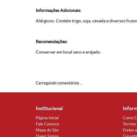
Informações Adicionais
:
Alérgicos: Contém trigo, soja, cevada e diversos frut
Recomendações:
Conservar em local seco e arejado.
Carregando comentários ...
Institucional
Infor
Página Inicial
Como C
Fale Conosco
Termos 
Mapa do Site
Fretes 
Quem Somos
Garanti