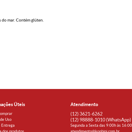
os do mar. Contém glúten.
mações Úteis
Atendimento
(12)
3621-6262
omprar
(12)
98888-1010
(WhatsApp)
de Uso
e Entrega
Segunda a Sexta das 9:00h às 16:0
a dos produtos
atendimento@konbini.com.br