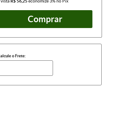
 vista
R$ 56,25
economize
3%
no Pix
Comprar
alcule o Frete: