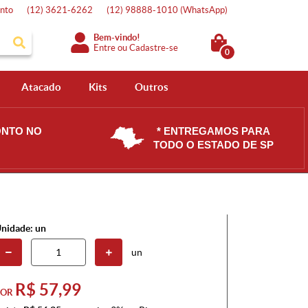
nto
(12)
3621-6262
(12)
98888-1010
(WhatsApp)
Bem-vindo!
Entre
ou
Cadastre-se
0
Atacado
Kits
Outros
ONTO NO
* ENTREGAMOS PARA
TODO O ESTADO DE SP
nidade: un
un
R$ 57,99
POR