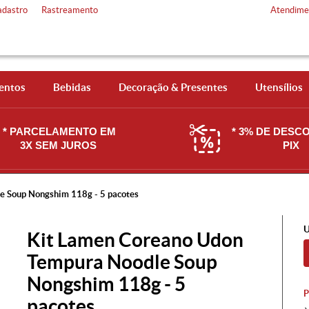
adastro
Rastreamento
Atendime
entos
Bebidas
Decoração & Presentes
Utensílios
* PARCELAMENTO EM
* 3% DE DESC
3X SEM JUROS
PIX
e Soup Nongshim 118g - 5 pacotes
U
Kit Lamen Coreano Udon
Tempura Noodle Soup
Nongshim 118g - 5
pacotes