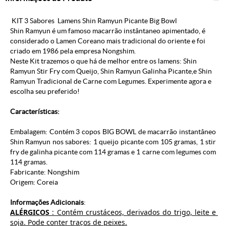
KIT 3 Sabores Lamens Shin Ramyun Picante Big Bowl
Shin Ramyun é um famoso macarrão instântaneo apimentado, é
considerado o
Lamen Coreano
mais tradicional do oriente e foi
criado em 1986 pela empresa
Nongshim
.
Neste Kit trazemos o que há de melhor entre os lamens: Shin
Ramyun Stir Fry com Queijo,
Shin Ramyun Galinha Picante,
e
Shin
Ramyun Tradicional de Carne com Legumes. Experimente agora e
escolha seu preferido!
Características:
Embalagem: Contém 3 copos BIG BOWL de macarrão instantâneo
Shin Ramyun nos sabores: 1 queijo picante com 105 gramas, 1 stir
fry de galinha picante com 114 gramas
e 1 carne com legumes com
114 gramas.
Fabricante: Nongshim
Origem: Coreia
Informações Adicionais
:
ALÉRGICOS
 : Contém crustáceos, derivados do trigo, leite e 
soja. Pode conter traços de peixes.