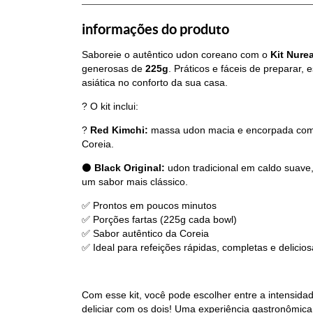
informações do produto
Saboreie o autêntico udon coreano com o
Kit Nure
generosas de
225g
. Práticos e fáceis de preparar,
asiática no conforto da sua casa.
?
O kit inclui:
?
Red Kimchi:
massa udon macia e encorpada com c
Coreia.
⚫
Black Original:
udon tradicional em caldo suave,
um sabor mais clássico.
✅
Prontos em poucos minutos
✅
Porções fartas (225g cada bowl)
✅
Sabor autêntico da Coreia
✅
Ideal para refeições rápidas, completas e delicio
Com esse kit, você pode escolher entre a intensida
deliciar com os dois! Uma experiência gastronômica 