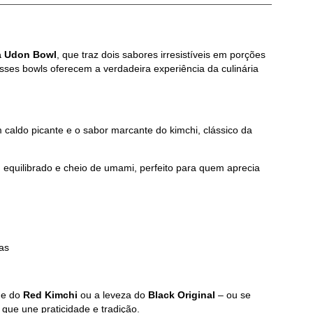
a Udon Bowl
, que traz dois sabores irresistíveis em porções
 esses bowls oferecem a verdadeira experiência da culinária
aldo picante e o sabor marcante do kimchi, clássico da
 equilibrado e cheio de umami, perfeito para quem aprecia
sas
de do
Red Kimchi
ou a leveza do
Black Original
– ou se
que une praticidade e tradição.