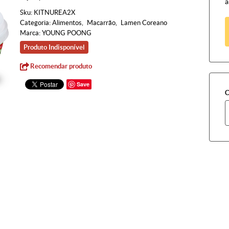
à
Sku:
KITNUREA2X
Categoria:
Alimentos
Macarrão
Lamen Coreano
Marca:
YOUNG POONG
Produto Indisponível
Recomendar produto
Save
C