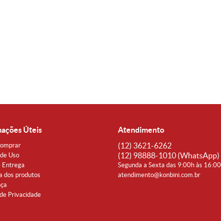
mações Úteis
Atendimento
(12)
3621-6262
omprar
(12)
98888-1010
(WhatsApp)
de Uso
e Entrega
Segunda a Sexta das 9:00h às 16:0
a dos produtos
atendimento@konbini.com.br
nça
 de Privacidade