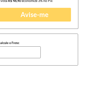
 vista
R$ 48,40
economize
3%
no Pix
Avise-me
alcule o Frete: