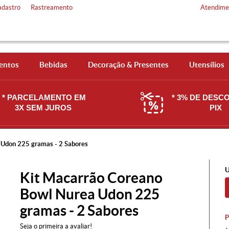
adastro
Rastreamento
Atendime
entos
Bebidas
Decoração & Presentes
Utensílios
* PARCELAMENTO EM
* 3% DE DESC
3X SEM JUROS
PIX
 Udon 225 gramas - 2 Sabores
U
Kit Macarrão Coreano
Bowl Nurea Udon 225
gramas - 2 Sabores
Seja o primeira a avaliar!