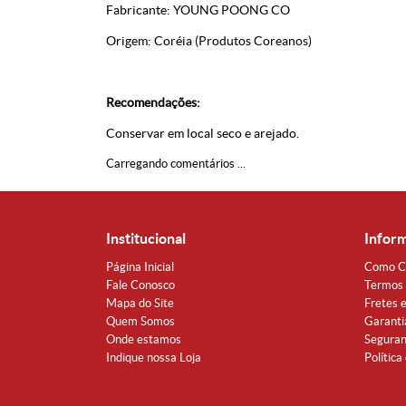
Fabricante:
YOUNG POONG CO
Origem: Coréia (Produtos Coreanos)
Recomendações:
Conservar em local seco e arejado.
Carregando comentários ...
Institucional
Infor
Página Inicial
Como C
Fale Conosco
Termos 
Mapa do Site
Fretes 
Quem Somos
Garanti
Onde estamos
Segura
Indique nossa Loja
Política