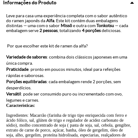
Informações do Produto
Leve para casa uma experiência completa com o sabor autêntico
do ramen japonês da
Alfa
. Este kit contém duas embalagens
distintas — uma com o sabor
Missô
e outra com
Tonkotsu
— cada
embalagem serve
2 pessoas
, totalizando
4 porções
deliciosas.
Por que escolher este kit de ramen da alfa?
Variedade de sabores
: combina dois clássicos japoneses em uma
única compra.
Praticidade
: pronto em poucos minutos, ideal para refeições
rápidas e saborosas.
Porções equilibradas
: cada embalagem rende 2 porções, sem
desperdícios.
Versátil
: pode ser consumido puro ou incrementado com ovo,
legumes e carnes.
Características:
Ingredientes: Macarrão (farinha de trigo tipo enriquecida com ferro e
ácido fólico, sal, glúten de trigo e regulador de acidez carbonato de
sódio), molho concentrado de soja ( pasta de soja, sal, cebola, gengibre,
extrato de carne de porco, açúcar, banha, óleo de gergelim, óleo de
soja, alho, gergelim, proteína hidrolisada, especiarias, realçadores de