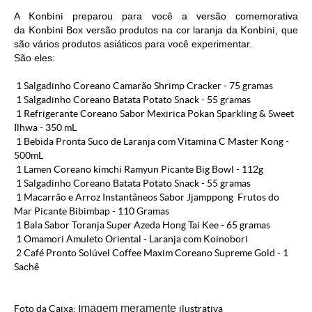
A
Konbini
preparou para você a versão comemorativa
da
Konbini
Box versão produtos na cor laranja da
Konbini
, que
são vários produtos asiáticos para você experimentar.
São eles:
1 Salgadinho Coreano Camarão Shrimp Cracker - 75 gramas
1 Salgadinho Coreano Batata Potato Snack - 55 gramas
1 Refrigerante Coreano Sabor Mexirica Pokan Sparkling & Sweet
Ilhwa - 350 mL
1 Bebida Pronta Suco de Laranja com Vitamina C Master Kong -
500mL
1 Lamen Coreano kimchi Ramyun Picante Big Bowl - 112g
1 Salgadinho Coreano Batata Potato Snack - 55 gramas
1 Macarrão e Arroz Instantâneos Sabor Jjamppong Frutos do
Mar Picante Bibimbap - 110 Gramas
1 Bala Sabor Toranja Super Azeda Hong Tai Kee - 65 gramas
1 Omamori Amuleto Oriental - Laranja com Koinobori
2 Café Pronto Solúvel Coffee Maxim Coreano Supreme Gold - 1
Sachê
magem meramente
Foto da Caixa: I
ilustrativa