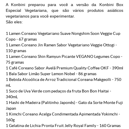
A
Konbini
preparou para você a versão da
Konbini
Box
Especial
Vegetariana
, que são vários produtos asiáticos
vegetarianos para você experimentar.
São eles:
1 Lamen Coreano Vegetariano Suave Nongshim Soon Veggie Cup
Copo - 67 gramas
1 Lamen Coreano Jin Ramen Sabor Vegetariano Veggie Ottogi -
110 gramas
1 Lamen Coreano Shin Ramyun Picante VEGANO Legumes Copo -
75 gramas
1 Café Coreano Sabor Avelã Premium Quality Coffee OKF - 390ml
1 Bala Sabor Limão Super Lemon Nobel - 86 gramas
1 Bebida Alcoólica de Arroz Tradicional Coreana Makgeolli - 750
mL
1 Suco de Uva Verde com pedaços da fruta Bon Bon Haitai -
340mL
1 Hashi de Madeira (Palitinho Japonês) - Gato da Sorte Monte Fuji
Japan
1 Kimchi Coreano Acelga Condimentada Apimentada Yokimchi -
160g
1 Gelatina de Lichia Pronta Fruit Jelly Royal Family - 160 Gramas