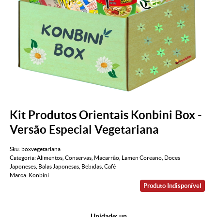
Kit Produtos Orientais Konbini Box -
Versão Especial Vegetariana
Sku:
boxvegetariana
Categoria:
Alimentos
,
Conservas
,
Macarrão
,
Lamen Coreano
,
Doces
Japoneses
,
Balas Japonesas
,
Bebidas
,
Café
Marca:
Konbini
Produto Indisponível
Unidade: un