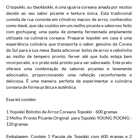
O topokki, ou tteokbokki, é uma iguaria coreana amada por muitos
devido ao seu sabor picante e textura única. Esta tradicional
comida de rua consiste em cilindros macios de arroz, conhecidos
como tteok, que são cozidos em um molho picante e saboroso feito
com gochujang, uma pasta de pimenta fermentada amplamente
utilizada na culinária coreana. Preparar topokki em casa é uma
experiência culinária que transporta o sabor genuíno da Coreia
do Sul para a sua mesa. Basta adicionar bolos de arroz e cebolinha
ao molho de tempero pronto, ferver até que tudo esteja bem
incorporado, e o prato está pronto para ser saboreado. Este prato
oferece uma combinação de sabores picantes e levemente
adocicados, proporcionando uma refeição reconfortante e
deliciosa. É uma maneira perfeita de experimentar a culinária
coreana de forma prática e autêntica.
Esse kit contém:
1 Yopokki Bolinho de Arroz Coreano Topokki - 600 gramas
2 Molho Pronto Picante Original para Topokki YOUNG POONG -
120 gramas
Embalagem: Contém 1 Pacote de Topokki com 600 gramas
e 2