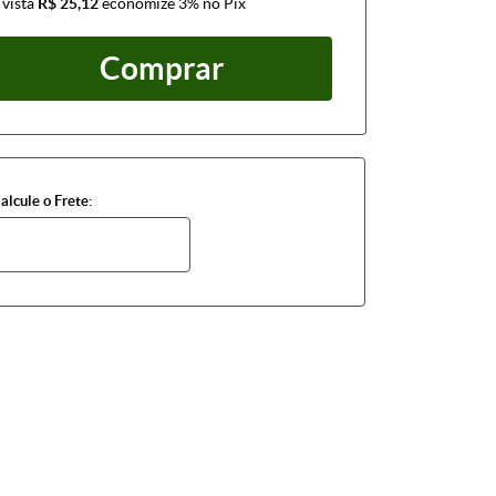
 vista
R$ 25,12
economize
3%
no Pix
Comprar
alcule o Frete: