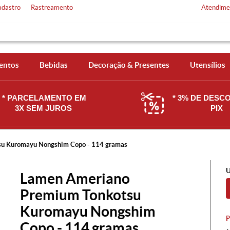
adastro
Rastreamento
Atendime
entos
Bebidas
Decoração & Presentes
Utensílios
* PARCELAMENTO EM
* 3% DE DESC
3X SEM JUROS
PIX
u Kuromayu Nongshim Copo - 114 gramas
U
Lamen Ameriano
Premium Tonkotsu
Kuromayu Nongshim
Copo - 114 gramas