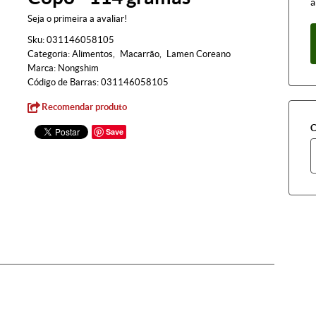
à
Seja o primeira a avaliar!
Sku:
031146058105
Categoria:
Alimentos
Macarrão
Lamen Coreano
Marca:
Nongshim
Código de Barras:
031146058105
Recomendar produto
C
Save