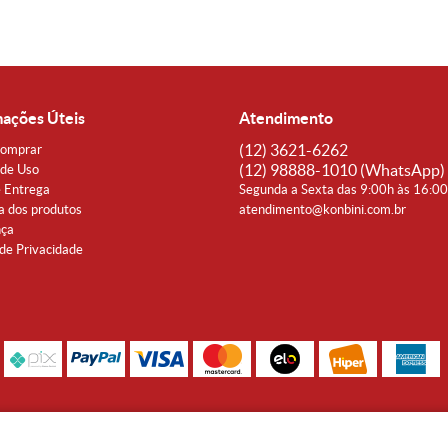
mações Úteis
Atendimento
(12)
3621-6262
omprar
(12)
98888-1010
(WhatsApp)
de Uso
e Entrega
Segunda a Sexta das 9:00h às 16:0
a dos produtos
atendimento@konbini.com.br
nça
 de Privacidade
Rua Coronel João Affonso, 342 Centro - Taubaté - SP CEP 12080-360