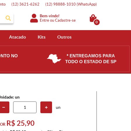
nto
(12)
3621-6262
(12)
98888-1010
(WhatsApp)
Bem-vindo!
Entre
ou
Cadastre-se
0
Atacado
Kits
Outros
ONTO NO
* ENTREGAMOS PARA
TODO O ESTADO DE SP
nidade: un
un
R$ 25,90
POR