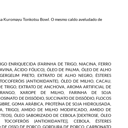
sa Kuromayu Tonkotsu Bowl. O mesmo caldo aveludado de
RIGO ENRIQUECIDA (FARINHA DE TRIGO, NIACINA, FERRO
AVINA, ÁCIDO FÓLICO), ÓLEO DE PALMA, ÓLEO DE ALHO
GERGELIM PRETO, EXTRATO DE ALHO NEGRO, ÉSTERES
 TOCOFERÓIS (ANTIOXIDANTE), ÓLEO DE MILHO, CACAU,
DE TRIGO, EXTRATO DE ANCHOVA, AROMA ARTIFICIAL DE
FRANGO, XAROPE DE MILHO, FARINHA DE SOJA
OSINATO DE DISSÓDIO, SUCCINATO DE DISSÓDIO, FLOCOS
GIBRE, GOMA ARÁBICA, PROTEÍNA DE SOJA HIDROLISADA,
JA, TRIGO), AMIDO DE MILHO MODIFICADO, AMIDO DE
TEOS), ÓLEO SABORIZADO DE CEBOLA [DEXTROSE, ÓLEO
TOCOFERÓIS (ANTIOXIDANTE)], CEBOLA, ÉSTERES
TO DE OSSO DE PORCO, GORDURA DE PORCO, CARBONATO