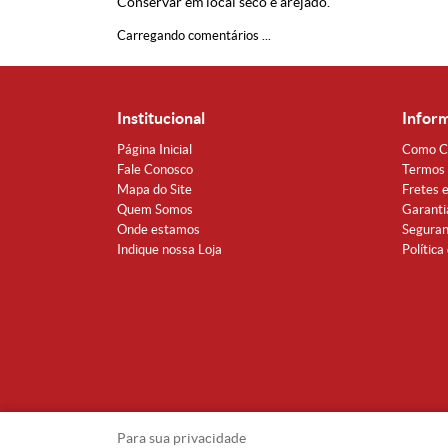
Conservar em local seco e arejado.
Carregando comentários ...
Institucional
Infor
Página Inicial
Como C
Fale Conosco
Termos 
Mapa do Site
Fretes 
Quem Somos
Garanti
Onde estamos
Segura
Indique nossa Loja
Política
Para sua privacidade