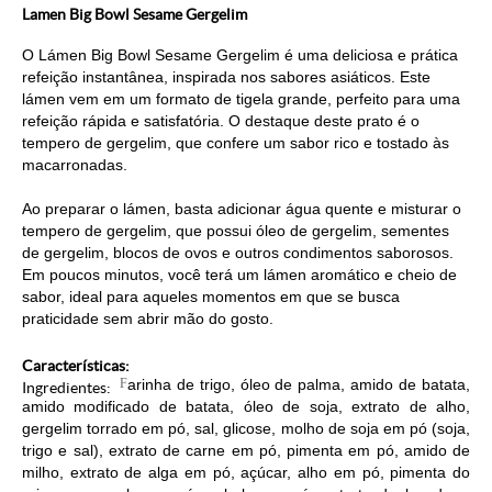
Lamen Big Bowl Sesame Gergelim
O Lámen Big Bowl Sesame Gergelim é uma deliciosa e prática
refeição instantânea, inspirada nos sabores asiáticos. Este
lámen vem em um formato de tigela grande, perfeito para uma
refeição rápida e satisfatória. O destaque deste prato é o
tempero de gergelim, que confere um sabor rico e tostado às
macarronadas.
Ao preparar o lámen, basta adicionar água quente e misturar o
tempero de gergelim, que possui óleo de gergelim, sementes
de gergelim, blocos de ovos e outros condimentos saborosos.
Em poucos minutos, você terá um lámen aromático e cheio de
sabor, ideal para aqueles momentos em que se busca
praticidade sem abrir mão do gosto.
Características:
F
arinha de trigo, óleo de palma, amido de batata,
Ingredientes:
amido modificado de batata, óleo de soja, extrato de alho,
gergelim torrado em pó, sal, glicose, molho de soja em pó (soja,
trigo e sal), extrato de carne em pó, pimenta em pó, amido de
milho, extrato de alga em pó, açúcar, alho em pó, pimenta do