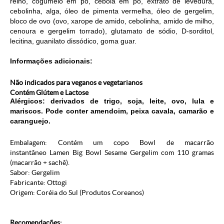
reino, cogumelo em pó, cebola em pó, extrato de levedura,
cebolinha, alga, óleo de pimenta vermelha, óleo de gergelim,
bloco de ovo (ovo, xarope de amido, cebolinha, amido de milho,
cenoura e gergelim torrado), glutamato de sódio, D-sorditol,
lecitina, guanilato dissódico, goma guar.
Informações adicionais:
Não indicados para veganos e vegetarianos
Contém Glútem e Lactose
Alérgicos:
derivados de trigo, soja, leite, ovo, lula e
mariscos. Pode conter amendoim, peixa cavala, camarão e
caranguejo.
Embalagem: Contém um copo Bowl de macarrão
instantâneo
Lamen Big Bowl Sesame Gergelim
com 110 gramas
(macarrão + sachê).
Sabor: Gergelim
Fabricante: Ottogi
Origem: Coréia do Sul (
Produtos Coreanos
)
Recomendações: