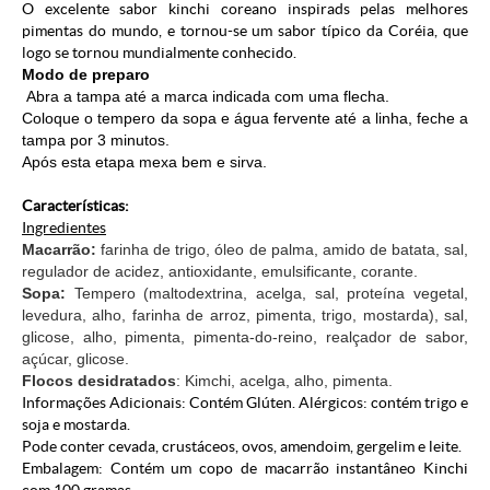
O excelente sabor kinchi coreano inspirads pelas melhores
pimentas do mundo, e tornou-se um sabor típico da Coréia, que
logo se tornou mundialmente conhecido.
Modo de preparo
Abra a tampa até a marca indicada com uma flecha.
Coloque o tempero da sopa e água fervente até a linha, feche a
tampa por 3 minutos.
Após esta etapa mexa bem e sirva.
Características:
Ingredientes
Macarrão:
farinha de trigo, óleo de palma, amido de batata, sal,
regulador de acidez, antioxidante, emulsificante, corante.
Sopa:
Tempero (maltodextrina, acelga, sal, proteína vegetal,
levedura, alho, farinha de arroz, pimenta, trigo, mostarda), sal,
glicose, alho, pimenta, pimenta-do-reino, realçador de sabor,
açúcar, glicose.
Flocos desidratados
: Kimchi, acelga, alho, pimenta.
Informações Adicionais: Contém Glúten. Alérgicos: contém trigo e
soja e mostarda.
Pode conter cevada, crustáceos, ovos, amendoim, gergelim e leite.
Embalagem: Contém um copo de macarrão instantâneo Kinchi