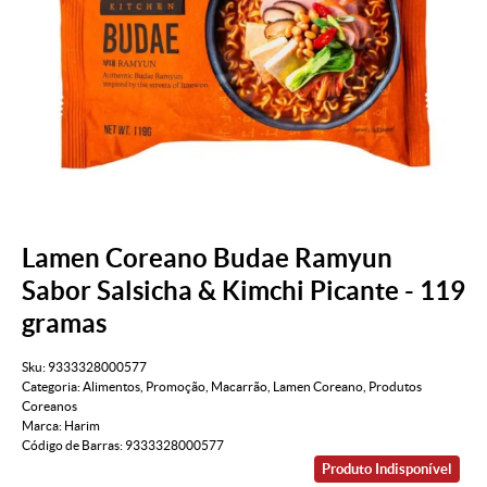
Lamen Coreano Budae Ramyun
Sabor Salsicha & Kimchi Picante - 119
gramas
Sku:
9333328000577
Categoria:
Alimentos
,
Promoção
,
Macarrão
,
Lamen Coreano
,
Produtos
Coreanos
Marca:
Harim
Código de Barras:
9333328000577
Produto Indisponível