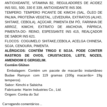
ANTIOXIDANTE, VITAMINA B2, REGULADORES DE ACIDEZ
INS 501, 500, 330 E 339, ANTIOXIDANTE INS 306.
TEMPERO: TEMPERO PICANTE DE KIMCHI (SAL, ÓLEO DE
PALMA, PROTEÍNA VEGETAL, LEVEDURA, EXTRATOS (ALHO,
SHITAKE, CEBOLA), AÇÚCAR, PIMENTA EM PÓ, FARINHA DE
ARROZ, KIMCHI, EXTRATO DE ANCHOVA, PÁPRICA,
PIMENTA-DO- REINO, ESPESSANTE INS 415, REALÇADOR
DE SABOR INS 621.
FLOCOS: COGUMELO SHITAKE,CEBOLA, ACELGA CHINESA,
SOJA, CENOURA, PIMENTA.
ALÉRGICOS: CONTÉM TRIGO E SOJA. PODE CONTER
RASTROS DE OVOS, CRUSTACEOS, LEITE, NOZES,
AMENDOIM E GERGELIM.
Contém Glúten
Embalagem: Contém um pacote de macarrão instantâneo
Budae Ramyun com 119 gramas (100g macarrão+ 19g
temperos).
Sabor: Kimchi e Salsicha
Fabricante: Harim Industries Co., Ltd.
Origem: Coréia do Sul
Carregando comentários ...