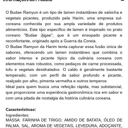
O Budae Ramyun é um tipo de lamen instantâneo de salsicha e
vegetais picantes, produzido pela Harim, uma empresa sul-
coreana conhecida por sua ampla variedade de produtos
alimentícios. Este tipo específico de lamen é inspirado no prato
coreano "Budae Jjigae", que é um ensopado picante e
reconfortante, originado após a Guerra da Coreia.
O Budae Ramyun da Harim tenta capturar essa fusão única de
sabores, oferecendo um lamen instantâneo que combina o
sabor intenso e picante típico da culinária coreana com
elementos mais robustos, como pedaços de carne processada,
tofu e vegetais desidratados. O caldo é geralmente bastante
temperado, com um perfil de sabor profundo e picante,
realçado por alho, pimenta vermelha e outros temperos.
Ideal para quem busca uma refeição rápida, mas substancial,
que proporcione uma experiência gastronômica rica em sabor e
com uma pitada de nostalgia da história culinária coreana.
Características:
Ingredientes:
MASSA: FARINHA DE TRIGO, AMIDO DE BATATA, ÓLEO DE
PALMA, SAL, AROMA DE VEGETAIS, LEVEDURA, ADOÇANTE,