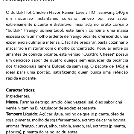
O Buldak Hot Chicken Flavor Ramen Lovely HOT Samyang 140g é
um macarrão instantâneo coreano famoso por seu sabor
extremamente picante e distintivo. Inspirado no prato coreano
"buldak" (frango apimentado), este lamen combina uma massa
espessa com um molho ardente de frango picante, oferecendo uma
experiência culinária intensa. É fácil de preparar, basta cozinhar o
macarrão e misturar com o molho concentrado. Popular entre os
amantes de comida picante, esta versão "Quattro Cheese" possui
um delicioso sabor de quatro queijos sem esquecer da picância
dos tradicionais lamens Buldak da samyang. O pacote de 145g é
ideal para uma porção, satisfazendo quem busca uma refeição
rápida e picante.
Características:
Ingredientes
:
Massa
: Farinha de trigo, amido, óleo vegetal, sal, óleo sabor chá
verde, vitamina B, regulador de acidez, espesante.
Tempero Líquido:
Açúcar, água, molho de queijo picante, óleo de
soja, pimenta, molho de soja fermentado, extrato de carne bovina,
aromas (frango, curry), alho, cebola, amido, sal, extratos (pimenta,
páprica), pimenta do reino, acidulantes.