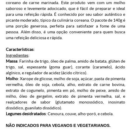
coreano de carne marinada. Este produto vem com um molho
saboroso e levemente adocicado, que é fácil de preparar e ideal
para uma refeição rápida. É conhecido por seu sabor autêntico e
picante moderado, típico da culinária coreana. O pacote de 140g é
uma porção generosa, perfeita para satisfazer a fome de uma
pessoa. Além disso, é uma opção conveniente para quem busca
uma refeição deliciosa e rápida.
Características:
Ingredientes
:
Massa
: Farinha de trigo, óleo de palma, amido de batata, glúten de
trigo, sal, espessante (goma guar), corante (caramelo), ácido
algínico, e regulador de acidez (ácido cítrico).
Molho
: Xarope de glicose, molho de soja, açúcar, pasta de pimenta
vermelha, óleo de soja, cebola, alho, extrato de carne bovina,
extrato de cogumelo, pimenta em pó, molho de peixe, amido de
milho, óleo de gergelim, extrato de pimenta vermelha, sal, e
realçadores de sabor (glutamato monossódico, inosinato
dissódico, guanilato dissódico).
Legumes desidratados
: Cenoura, couve, alho-poró, e cebola.
NÃO INDICADOS PARA VEGANOS E VEGETARIANOS.