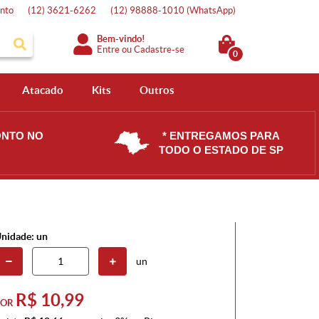
nto
(12)
3621-6262
(12)
98888-1010
(WhatsApp)
Bem-vindo!
Entre
ou
Cadastre-se
0
Atacado
Kits
Outros
ONTO NO
* ENTREGAMOS PARA
TODO O ESTADO DE SP
nidade: un
un
R$ 10,99
POR