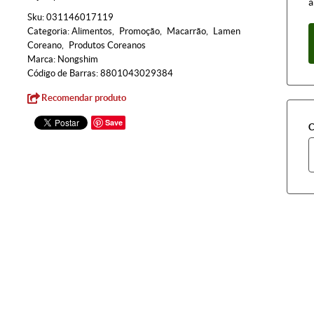
à
Sku:
031146017119
Categoria:
Alimentos
Promoção
Macarrão
Lamen
Coreano
Produtos Coreanos
Marca:
Nongshim
Código de Barras:
8801043029384
Recomendar produto
Save
C