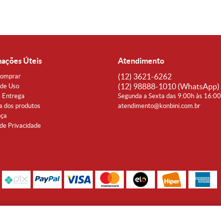
mações Úteis
Atendimento
(12)
3621-6262
omprar
(12)
98888-1010
(WhatsApp)
de Uso
e Entrega
Segunda a Sexta das 9:00h às 16:0
a dos produtos
atendimento@konbini.com.br
nça
 de Privacidade
Rua Coronel João Affonso, 342 Centro - Taubaté - SP CEP 12080-360