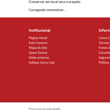
Conservar em local seco e arejado.
Carregando comentários ...
Institucional
Infor
Página Inicial
Como C
Fale Conosco
Termos 
Mapa do Site
Fretes 
Quem Somos
Garanti
Onde estamos
Segura
Indique nossa Loja
Política
Para sua privacidade