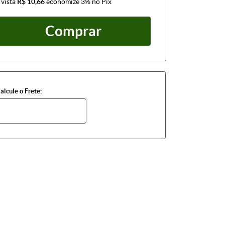
 vista
R$ 10,66
economize
3%
no Pix
Comprar
alcule o Frete: