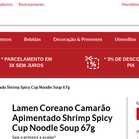
adastro
Rastreamento
Atendime
entos
Bebidas
Decoração & Presentes
Utensílios
* PARCELAMENTO EM
* 3% DE DESC
3X SEM JUROS
PIX
do Shrimp Spicy Cup Noodle Soup 67g
U
Lamen Coreano Camarão
Apimentado Shrimp Spicy
Cup Noodle Soup 67g
Seja o primeira a avaliar!