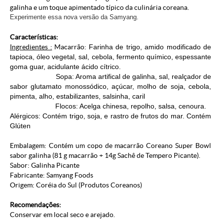
galinha e um toque apimentado típico da culinária coreana.
Experimente essa nova versão da Samyang.
Características:
Ingredientes :
Macarrão:
Farinha de trigo, amido modificado de
tapioca, óleo vegetal, sal, cebola, fermento químico, espessante
goma guar, acidulante ácido cítrico.
Sopa: Aroma artifical de galinha, sal, realçador de
sabor glutamato monossódico, açúcar, molho de soja, cebola,
pimenta, alho, estabilizantes, salsinha, caril
Flocos: Acelga chinesa, repolho, salsa, cenoura.
Alérgicos: Contém trigo, soja, e rastro de frutos do mar. Contém
Glúten
Embalagem: Contém um copo de macarrão Coreano Super Bowl
sabor galinha (81 g macarrão + 14g Sachê de Tempero Picante).
Sabor: Galinha Picante
Fabricante: Samyang Foods
Origem: Coréia do Sul (
Produtos Coreanos
)
Recomendações:
Conservar em local seco e arejado.