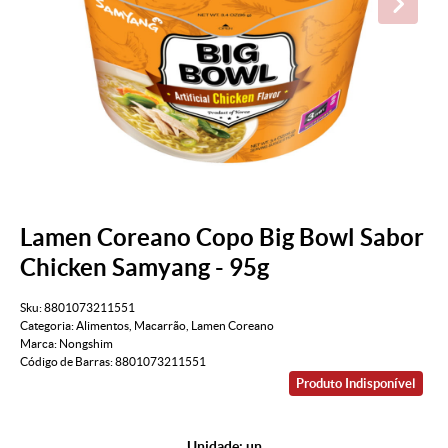
Lamen Coreano Copo Big Bowl Sabor
Chicken Samyang - 95g
Sku:
8801073211551
Categoria:
Alimentos
,
Macarrão
,
Lamen Coreano
Marca:
Nongshim
Código de Barras:
8801073211551
Produto Indisponível
Unidade: un