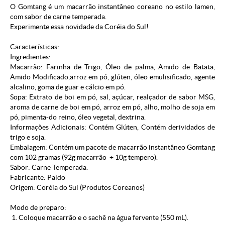
O Gomtang é um macarrão instantâneo coreano no estilo lamen,
com sabor de carne temperada.
Experimente essa novidade da Coréia do Sul!
Características:
Ingredientes:
Macarrão: Farinha de Trigo, Óleo de palma, Amido de Batata,
Amido Modificado,arroz em pó, glúten, óleo emulisificado, agente
alcalino, goma de guar e cálcio em pó.
Sopa: Extrato de boi em pó, sal, açúcar, realçador de sabor MSG,
aroma de carne de boi em pó, arroz em pó, alho, molho de soja em
pó, pimenta-do reino, óleo vegetal, dextrina.
Informações Adicionais: Contém Glúten, Contém derividados de
trigo e soja.
Embalagem: Contém um pacote de macarrão instantâneo Gomtang
com 102 gramas (92g macarrão + 10g tempero).
Sabor: Carne Temperada.
Fabricante: Paldo
Origem: Coréia do Sul (
Produtos Coreanos
)
Modo de preparo:
1. Coloque macarrão e o sachê na água fervente (550 mL).