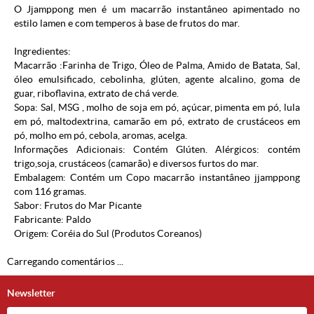
O Jjamppong men é um macarrão instantâneo apimentado no
estilo lamen e com temperos à base de frutos do mar.
Ingredientes:
Macarrão :Farinha de Trigo, Óleo de Palma, Amido de Batata, Sal,
óleo emulsificado, cebolinha, glúten, agente alcalino, goma de
guar, riboflavina, extrato de chá verde.
Sopa: Sal, MSG , molho de soja em pó, açúcar, pimenta em pó, lula
em pó, maltodextrina, camarão em pó, extrato de crustáceos em
pó, molho em pó, cebola, aromas, acelga.
Informações Adicionais: Contém Glúten. Alérgicos: contém
trigo,soja, crustáceos (camarão) e diversos furtos do mar.
Embalagem: Contém um Copo macarrão instantâneo jjamppong
com 116 gramas.
Sabor: Frutos do Mar Picante
Fabricante: Paldo
Origem: Coréia do Sul (
Produtos Coreanos
)
Carregando comentários ...
Newsletter