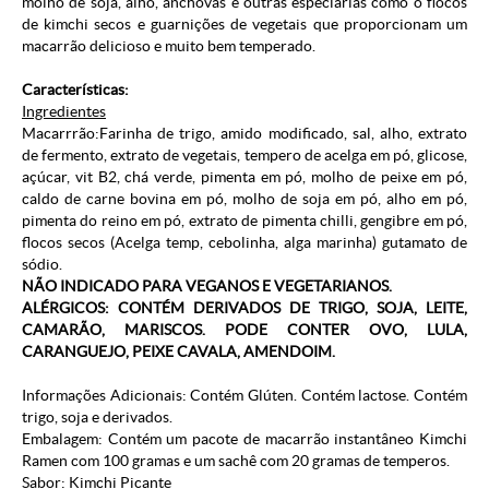
molho de soja, alho, anchovas e outras especiarias como o flocos
de kimchi secos e guarnições de vegetais que proporcionam um
macarrão delicioso e muito bem temperado.
Características:
Ingredientes
Macarrrão:Farinha de trigo, amido modificado, sal, alho, extrato
de fermento, extrato de vegetais, tempero de acelga em pó, glicose,
açúcar, vit B2, chá verde, pimenta em pó, molho de peixe em pó,
caldo de carne bovina em pó, molho de soja em pó, alho em pó,
pimenta do reino em pó, extrato de pimenta chilli, gengibre em pó,
flocos secos (Acelga temp, cebolinha, alga marinha) gutamato de
sódio.
NÃO INDICADO PARA VEGANOS E VEGETARIANOS.
ALÉRGICOS: CONTÉM DERIVADOS DE TRIGO, SOJA, LEITE,
CAMARÃO, MARISCOS. PODE CONTER OVO, LULA,
CARANGUEJO, PEIXE CAVALA, AMENDOIM.
Informações Adicionais: Contém Glúten. Contém lactose. Contém
trigo, soja e derivados.
Embalagem: Contém um pacote de macarrão instantâneo Kimchi
Ramen com 100 gramas e um sachê com 20 gramas de temperos.
Sabor: Kimchi Picante