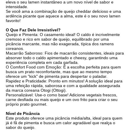
eleva o seu lamen instantâneo a um novo nível de sabor e
intensidade.
Se você ama a combinação de queijo cheddar delicioso e uma
ardência picante que aquece a alma, este é o seu novo lamen
favorito!
O Que Faz Dele Irresistível?
Queijo e Pimenta: O casamento ideal! O caldo é incrivelmente
cremoso e rico em sabor de queijo, equilibrado por uma
picância marcante, mas não exagerada, típica dos ramens
coreanos.
Macarrão Saboroso: Fios de macarrão consistentes, ideais para
absorver todo o caldo apimentado e cheesy, garantindo uma
experiência completa em cada garfada.
O Comfort Food com Emoção: É a escolha perfeita para quem
busca um prato reconfortante, mas que ao mesmo tempo
oferece um "kick" de pimenta para despertar o paladar.
Rapidez e Praticidade: Pronto em minutos! A solução ideal para
uma refeição rápida, saborosa e com a qualidade assegurada
da marca coreana Otogi (Ottogi).
Personalizável: Use-o como base! Adicione vegetais frescos,
carne desfiada ou mais queijo e um ovo frito para criar o seu
próprio prato gourmet.
Nível de Picância
Este produto oferece uma picância média/alta, ideal para quem
já é fã de pimenta e busca um calor agradável que realça o
sabor do queijo.