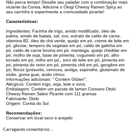
Não perca tempo! Desafie seu paladar com a combinação mais
viciante da Coreia. Adicione o Otogi Cheesy Ramen Spicy ao
seu carrinho e experimente a cremosidade picante!
Características:
Ingredientes:
Farinha de trigo, amido modificado, óleo de
palma, amido de batata, sal, ovo, extrato de caldo de carne,
vitamina B2, óleo de chá verde, queijo em pó, creme de leite em
pó, glicose, tempero de vegetais em pó, caldo de galinha em
pó, caldo de carne bovina em pó, manteiga, queijo cheddar em
pó, molho de soja, base de pimenta, cogumelo em pó, alho
torrado em pó, milho em pó,, soro de leite em pó, pimenta em
pó, pimenta do reino em pó, pimenta chili em pó, gengibre em
pó, flocos (presunto, cenoura, acelga, espinafre, glutamato de
sódio, goma guar, ácido cítrico.
Informações adicionais: " Contém Glúten";
Alérgicos: Contém trigo, soja, leite e ovos.
Embalagem: Contém um pacote de lamen Coreano Otoki
Cheesy Ramen Sabor Picante com 111 gramas
Fabricante: Otoki
Origem: Coréia do Sul
Recomendações:
Conservar em local seco e arejado
Carregando comentários ...