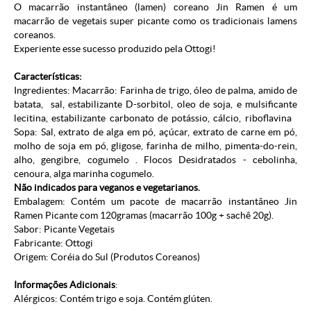
O macarrão instantâneo (lamen) coreano Jin Ramen é um
macarrão de vegetais super picante como os tradicionais lamens
coreanos.
Experiente esse sucesso produzido pela Ottogi!
Características:
Ingredientes: Macarrão: Farinha de trigo, óleo de palma, amido de
batata, sal, estabilizante D-sorbitol, oleo de soja, e mulsificante
lecitina, estabilizante carbonato de potássio, cálcio, riboflavina
Sopa: Sal, extrato de alga em pó, açúcar, extrato de carne em pó,
molho de soja em pó, gligose, farinha de milho, pimenta-do-rein,
alho, gengibre, cogumelo . Flocos Desidratados - cebolinha,
cenoura, alga marinha cogumelo.
Não indicados para veganos e vegetarianos.
Embalagem: Contém um pacote de macarrão instantâneo Jin
Ramen Picante com 120gramas (macarrão 100g + sachê 20g).
Sabor: Picante Vegetais
Fabricante: Ottogi
Origem: Coréia do Sul (
Produtos Coreanos
)
Informações Adicionais
:
Alérgicos: Contém trigo e soja. Contém glúten.