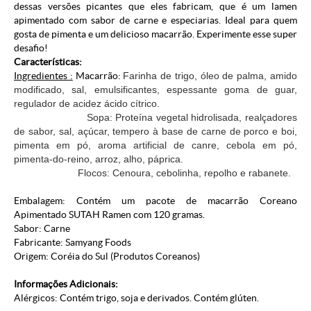
dessas versões picantes que eles fabricam, que é um lamen
apimentado com sabor de carne e especiarias. Ideal para quem
gosta de pimenta e um delicioso macarrão. Experimente esse super
desafio!
Características:
Ingredientes :
Macarrão:
Farinha de trigo, óleo de palma, amido
modificado, sal, emulsificantes, espessante goma de guar,
regulador de acidez ácido cítrico.
Sopa: Proteína vegetal hidrolisada, realçadores
de sabor, sal, açúcar, tempero à base de carne de porco e boi,
pimenta em pó, aroma artificial de canre, cebola em pó,
pimenta-do-reino, arroz, alho, páprica.
Flocos: Cenoura, cebolinha, repolho e rabanete.
Embalagem: Contém um pacote de macarrão Coreano
Apimentado SUTAH Ramen com 120 gramas.
Sabor: Carne
Fabricante: Samyang Foods
Origem: Coréia do Sul (
Produtos Coreanos
)
Informações Adicionais:
Alérgicos: Contém trigo, soja e derivados. Contém glúten.