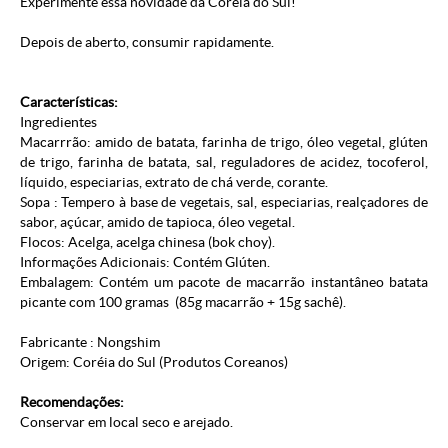
Experimente essa novidade da Coréia do Sul!
Depois de aberto, consumir rapidamente.
Características:
Ingredientes
Macarrrão: amido de batata, farinha de trigo, óleo vegetal, glúten
de trigo, farinha de batata, sal, reguladores de acidez, tocoferol,
líquido, especiarias, extrato de chá verde, corante.
Sopa : Tempero à base de vegetais, sal, especiarias, realçadores de
sabor, açúcar, amido de tapioca, óleo vegetal.
Flocos: Acelga, acelga chinesa (bok choy).
Informações Adicionais: Contém Glúten.
Embalagem: Contém um pacote de macarrão instantâneo batata
picante com 100 gramas (85g macarrão + 15g sachê).
Fabricante : Nongshim
Origem: Coréia do Sul (
Produtos Coreanos
)
Recomendações:
Conservar em local seco e arejado.