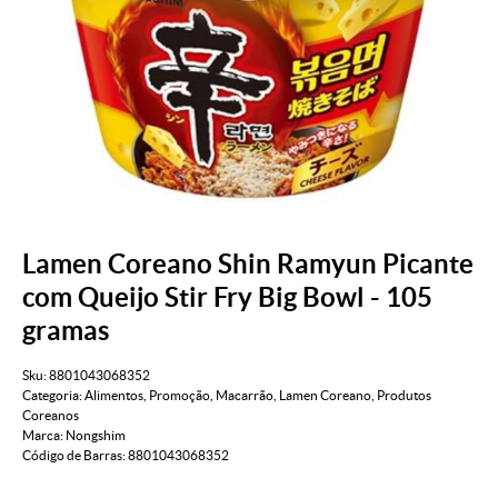
Lamen Coreano Shin Ramyun Picante
com Queijo Stir Fry Big Bowl - 105
gramas
Sku:
8801043068352
Categoria:
Alimentos
,
Promoção
,
Macarrão
,
Lamen Coreano
,
Produtos
Coreanos
Marca:
Nongshim
Código de Barras:
8801043068352