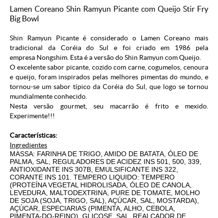
Lamen Coreano Shin Ramyun Picante com Queijo Stir Fry
Big Bowl
Shin Ramyun Picante é considerado o
Lamen Coreano
mais
tradicional da Coréia do Sul e foi criado em 1986 pela
empresa
Nongshim
. Esta é a versão do Shin Ramyun com Queijo.
O excelente sabor picante, cozido com carne, cogumelos, cenoura
e queijo, foram inspirados pelas melhores pimentas do mundo, e
tornou-se um sabor típico da Coréia do Sul, que logo se tornou
mundialmente conhecido.
Nesta versão gourmet, seu macarrão é frito e mexido.
Experimente!!!
Características:
Ingredientes
MASSA: FARINHA DE TRIGO, AMIDO DE BATATA, ÓLEO DE
PALMA, SAL, REGULADORES DE ACIDEZ INS 501, 500, 339,
ANTIOXIDANTE INS 307B, EMULSIFICANTE INS 322,
CORANTE INS 101. TEMPERO LIQUIDO: TEMPERO
(PROTEÍNA VEGETAL HIDROLISADA, ÓLEO DE CANOLA,
LEVEDURA, MALTODEXTRINA, PURE DE TOMATE, MOLHO
DE SOJA (SOJA, TRIGO, SAL), AÇÚCAR, SAL, MOSTARDA),
AÇÚCAR, ESPECIARIAS (PIMENTA, ALHO, CEBOLA,
PIMENTA-DO-REINO), GLICOSE, SAL, REALÇADOR DE