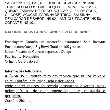
SABOR INS 621, 631, REGULADOR DE ACIDEZ INS 330.
TEMPERO EM PÓ: TEMPERO (LEITE EM PÓ, LACTOSE),
QUEIJO, FARINHA DE TRIGO, AÇÚCAR, ÓLEO DE COCO,
GLICOSE), AÇÚCAR, FARINHA DE TRIGO, SALSINHA,
REALÇADOR DE SABOR INS 621, ANTIGLUTINANTE INS 561,
CORANTE INS 101.
NÃO INDICADOS PARA VEGANOS E VEGETARIANOS
Embalagem: Contém um macarrão instantâneo Shin Ramyun
Picante com Queijo Big Bowl. Total de 105 gramas.
Sabor: Picante de Carne e Legumes e Queijo
Fabricante:
Nongshim
Origem: Coréia do Sul
Informações Adicionais
:
ALÉRGICOS
 : Produto feito em fábrica que utiliza Peixe e 
Leite. Contém leite, trigo, soja e derivados.
Pode conter rastros de cevada, crustáceos diversos, ovos, 
peixes, frutos do mar, amendoim, leite, mostarda e 
gergelim.
Contém Glúten. 