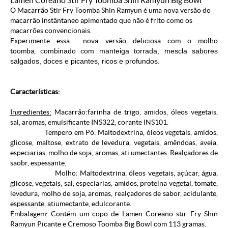
Lamen Coreano Stir Fry Toomba Shin Ramyun Big Bowl
O Macarrão Stir Fry Toomba Shin Ramyun é uma nova versão do
macarrão instântaneo apimentado que não é frito como os
macarrões convencionais.
Experimente essa nova versão deliciosa com o molho
toomba,
combinado com manteiga torrada, mescla sabores
salgados, doces e picantes, ricos e profundos.
Características:
Ingredientes:
Macarrão:farinha de trigo, amidos, óleos vegetais,
sal, aromas, emulsificante INS322, corante INS101.
Tempero em Pó: Maltodextrina, óleos vegetais, amidos,
glicose, maltose, extrato de levedura, vegetais, amêndoas, aveia,
especiarias, molho de soja, aromas, ati umectantes. Realçadores de
saobr, espessante.
Molho: Maltodextrina, óleos vegetais, açúcar, água,
glicose, vegetais, sal, especiarias, amidos, proteína vegetal, tomate,
levedura, molho de soja, aromas, realçadores de sabor, acidulante,
espessante, atiumectante, edulcorante.
Embalagem: Contém um copo de
Lamen Coreano stir Fry Shin
Ramyun Picante e Cremoso Toomba Big Bowl com 113 gramas.