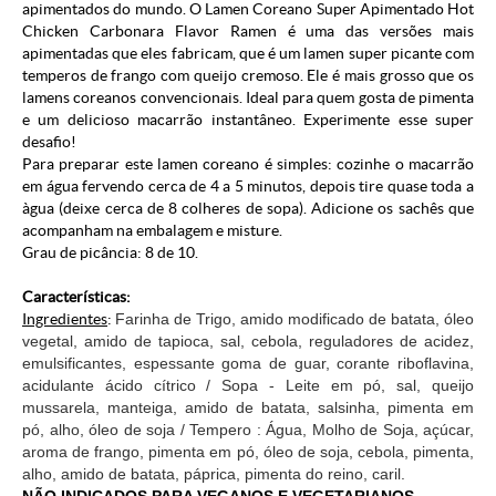
apimentados do mundo. O Lamen Coreano Super Apimentado Hot
Chicken Carbonara Flavor Ramen é uma das versões mais
apimentadas que eles fabricam, que é um lamen super picante com
temperos de frango com queijo cremoso. Ele é mais grosso que os
lamens coreanos convencionais. Ideal para quem gosta de pimenta
e um delicioso macarrão instantâneo. Experimente esse super
desafio!
Para preparar este lamen coreano é simples: cozinhe o macarrão
em água fervendo cerca de 4 a 5 minutos, depois tire quase toda a
àgua (deixe cerca de 8 colheres de sopa). Adicione os sachês que
acompanham na embalagem e misture.
Grau de picância: 8 de 10.
Características:
Ingredientes
:
Farinha de Trigo, amido modificado de batata, óleo
vegetal, amido de tapioca, sal, cebola, reguladores de acidez,
emulsificantes, espessante goma de guar, corante riboflavina,
acidulante ácido cítrico / Sopa - Leite em pó, sal, queijo
mussarela, manteiga, amido de batata, salsinha, pimenta em
pó, alho, óleo de soja / Tempero : Água, Molho de Soja, açúcar,
aroma de frango, pimenta em pó, óleo de soja, cebola, pimenta,
alho, amido de batata, páprica, pimenta do reino, caril.