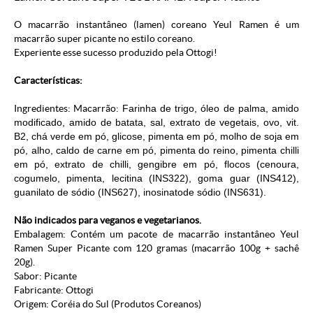
O macarrão instantâneo (lamen) coreano Yeul Ramen é um
macarrão super picante no estilo coreano.
Experiente esse sucesso produzido pela Ottogi!
Características:
Ingredientes: Macarrão:
Farinha de trigo, óleo de palma, amido
modificado, amido de batata, sal, extrato de vegetais, ovo, vit.
B2, chá verde em pó, glicose, pimenta em pó, molho de soja em
pó, alho, caldo de carne em pó, pimenta do reino, pimenta chilli
em pó, extrato de chilli, gengibre em pó, flocos (cenoura,
cogumelo, pimenta, lecitina (INS322), goma guar (INS412),
guanilato de sódio (INS627), inosinatode sódio (INS631).
Não indicados para veganos e vegetarianos.
Embalagem: Contém um pacote de macarrão instantâneo Yeul
Ramen Super Picante com 120 gramas (macarrão 100g + sachê
20g).
Sabor: Picante
Fabricante: Ottogi
Origem: Coréia do Sul (
Produtos Coreanos
)