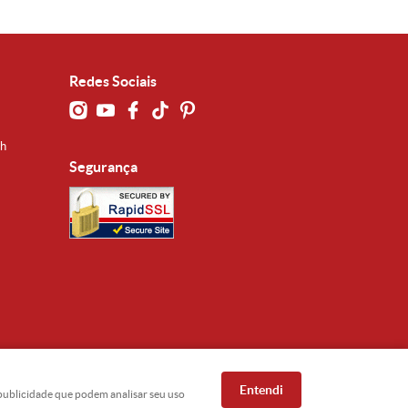
Redes Sociais
0h
Segurança
Entendi
e publicidade que podem analisar seu uso