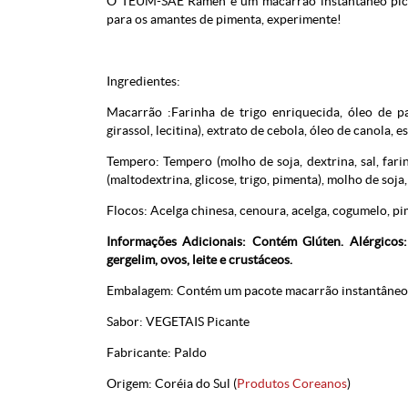
O TEUM-SAE Ramen é um macarrão instantâneo picant
para os amantes de pimenta, experimente!
Ingredientes:
Macarrão :Farinha de trigo enriquecida, óleo de pal
girassol, lecitina), extrato de cebola, óleo de canola, 
Tempero: Tempero (molho de soja, dextrina, sal, fari
(maltodextrina, glicose, trigo, pimenta), molho de soja
Flocos: Acelga chinesa, cenoura, acelga, cogumelo, p
Informações Adicionais: Contém Glúten. Alérgicos:
gergelim, ovos, leite e crustáceos.
Embalagem: Contém um pacote macarrão instantâne
Sabor: VEGETAIS Picante
Fabricante: Paldo
Origem: Coréia do Sul (
Produtos Coreanos
)