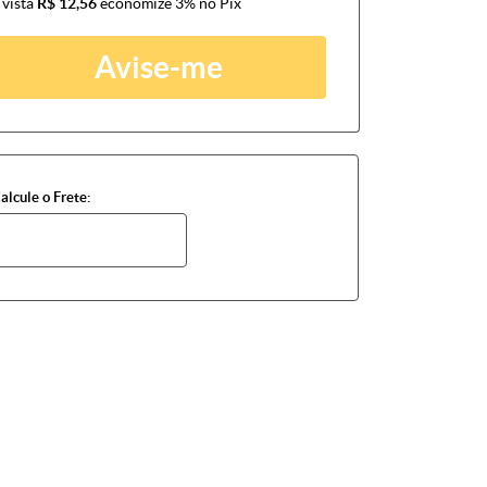
 vista
R$ 12,56
economize
3%
no Pix
Avise-me
alcule o Frete: