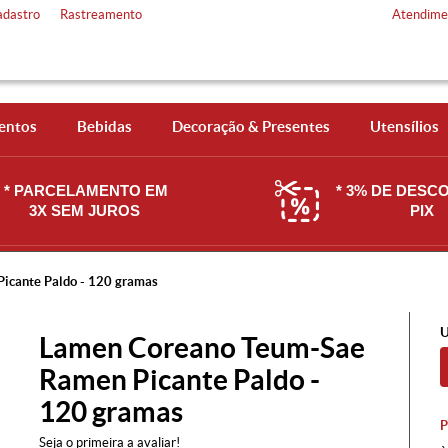
adastro
Rastreamento
Atendime
entos
Bebidas
Decoração & Presentes
Utensílios
* PARCELAMENTO EM
* 3% DE DESC
3X SEM JUROS
PIX
icante Paldo - 120 gramas
U
Lamen Coreano Teum-Sae
Ramen Picante Paldo -
120 gramas
Seja o primeira a avaliar!