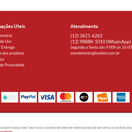
mações Úteis
Atendimento
(12)
3621-6262
omprar
(12)
98888-1010
(WhatsApp)
de Uso
e Entrega
Segunda a Sexta das 9:00h às 16:0
a dos produtos
atendimento@konbini.com.br
nça
 de Privacidade
Rua Coronel João Affonso, 342 Centro - Taubaté - SP CEP 12080-360
Noguti & Amaral Produtos Orientais LTDA - CNPJ: 15.427.609/0001-19
 em nosso site. Isso inclui cookies de sites de redes sociais de terceiros e cookies d
ivacidade
.