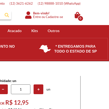
nto
(12)
3621-6262
(12)
98888-1010
(WhatsApp)
Bem-vindo!
Entre
ou
Cadastre-se
0
Atacado
Kits
Outros
ONTO NO
* ENTREGAMOS PARA
TODO O ESTADO DE SP
nidade: un
un
R$ 12,95
POR