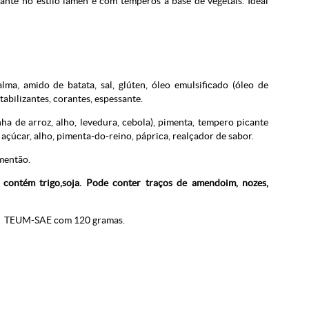
e no estilo lamen e com temperos à base de vegetais. Ideal
ma, amido de batata, sal, glúten, óleo emulsificado (óleo de
estabilizantes, corantes, espessante.
nha de arroz, alho, levedura, cebola), pimenta, tempero picante
, açúcar, alho, pimenta-do-reino, páprica, realçador de sabor.
imentão.
 contém trigo,soja. Pode conter traços de amendoim, nozes,
o TEUM-SAE com 120 gramas.