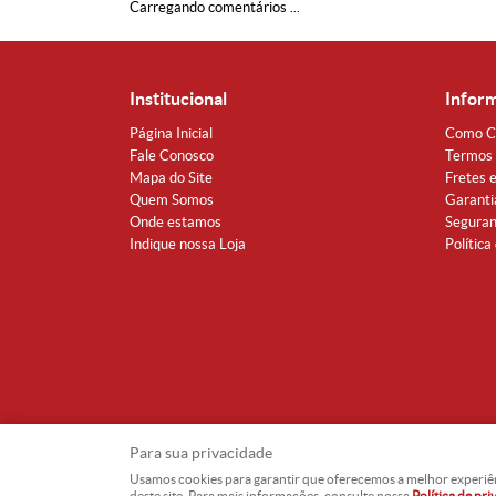
Carregando comentários ...
Institucional
Infor
Página Inicial
Como C
Fale Conosco
Termos 
Mapa do Site
Fretes 
Quem Somos
Garanti
Onde estamos
Segura
Indique nossa Loja
Política
Para sua privacidade
Usamos cookies para garantir que oferecemos a melhor experiência
deste site. Para mais informações, consulte nossa
Política de pr