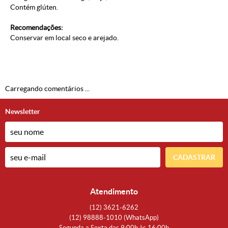
Contém glúten.
Recomendações:
Conservar em local seco e arejado.
Carregando comentários ...
Newsletter
CADASTRAR
Atendimento
(12)
3621-6262
(12)
98888-1010
(WhatsApp)
Segunda a Sexta das 9:00h às 16:00h