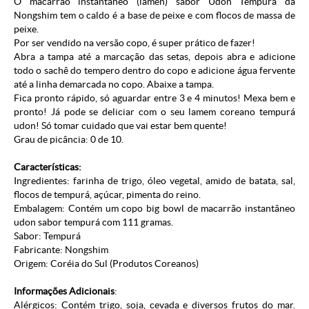
O macarrão instantâneo (lamen) sabor Udon Tempurá da
Nongshim tem o caldo é a base de peixe e com flocos de massa de
peixe.
Por ser vendido na versão copo, é super prático de fazer!
Abra a tampa até a marcação das setas, depois abra e adicione
todo o sachê do tempero dentro do copo e adicione água fervente
até a linha demarcada no copo. Abaixe a tampa.
Fica pronto rápido, só aguardar entre 3 e 4 minutos! Mexa bem e
pronto! Já pode se deliciar com o seu lamem coreano tempurá
udon! Só tomar cuidado que vai estar bem quente!
Grau de picância: 0 de 10.
Características:
Ingredientes: farinha de trigo, óleo vegetal, amido de batata, sal,
flocos de tempurá, açúcar, pimenta do reino.
Embalagem: Contém um copo big bowl de macarrão instantâneo
udon sabor tempurá com 111 gramas.
Sabor: Tempurá
Fabricante:
Nongshim
Origem: Coréia do Sul (
Produtos Coreanos
)
Informações Adicionais
:
Alérgicos: Contém trigo, soja, cevada e diversos frutos do mar.