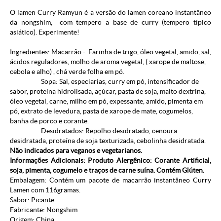
O lamen Curry Ramyun é a versão do lamen coreano instantâneo
da nongshim, com tempero a base de curry (tempero típico
asiático). Experimente!
Ingredientes: Macarrão - Farinha de trigo, óleo vegetal, amido, sal,
ácidos reguladores, molho de aroma vegetal, ( xarope de maltose,
cebola e alho) , chá verde folha em pó
.
Sopa: Sal, especiarias, curry em pó, intensificador de
sabor, proteína hidrolisada, açúcar, pasta de soja, malto dextrina,
óleo vegetal, carne, milho em pó, expessante, amido, pimenta em
pó, extrato de levedura, pasta de xarope de mate, cogumelos,
banha de porco e corante.
Desidratados: Repolho desidratado, cenoura
desidratada, proteína de soja texturizada, cebolinha desidratada.
Não indicados para veganos e vegetarianos.
Informações Adicionais: Produto Alergênico: Corante Artificial,
soja, pimenta, cogumelo e traços de carne suína. Contém Glúten.
Embalagem: Contém um pacote de macarrão instantâneo Curry
Lamen com 116gramas.
Sabor: Picante
Fabricante: Nongshim
Origem: China