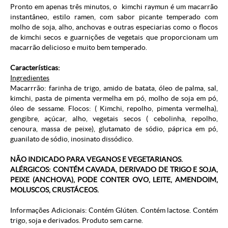
Pronto em apenas três minutos, o kimchi raymun é um macarrão
instantâneo, estilo ramen, com sabor picante temperado com
molho de soja, alho, anchovas e outras especiarias como o flocos
de kimchi secos e guarnições de vegetais que proporcionam um
macarrão delicioso e muito bem temperado.
Características:
Ingredientes
Macarrrão: farinha de trigo, amido de batata, óleo de palma, sal,
kimchi, pasta de pimenta vermelha em pó, molho de soja em pó,
óleo de sessame. Flocos: ( Kimchi, repolho, pimenta vermelha),
gengibre, açúcar, alho, vegetais secos ( cebolinha, repolho,
cenoura, massa de peixe), glutamato de sódio, páprica em pó,
guanilato de sódio, inosinato dissódico.
NÃO INDICADO PARA VEGANOS E VEGETARIANOS.
ALÉRGICOS: CONTÉM CAVADA, DERIVADO DE TRIGO E SOJA,
PEIXE (ANCHOVA), PODE CONTER OVO, LEITE, AMENDOIM,
MOLUSCOS, CRUSTÁCEOS.
Informações Adicionais: Contém Glúten. Contém lactose. Contém
trigo, soja e derivados. Produto sem carne.