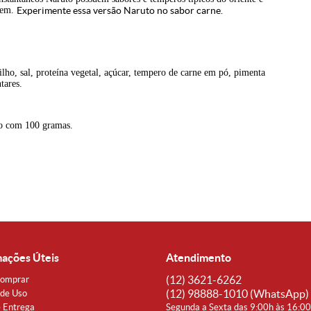
gem.
Experimente essa versão Naruto no sabor carne.
lho, sal, proteína vegetal, açúcar, tempero de carne em pó, pimenta
tares.
o com 100 gramas.
mações Úteis
Atendimento
(12)
3621-6262
omprar
(12)
98888-1010
(WhatsApp)
de Uso
e Entrega
Segunda a Sexta das 9:00h às 16:0