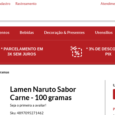
adastro
Rastreamento
Atendime
entos
Bebidas
Decoração & Presentes
Utensílios
* PARCELAMENTO EM
* 3% DE DESC
3X SEM JUROS
PIX
gramas
U
Lamen Naruto Sabor
Carne - 100 gramas
Seja o primeira a avaliar!
Sku:
4897095271462