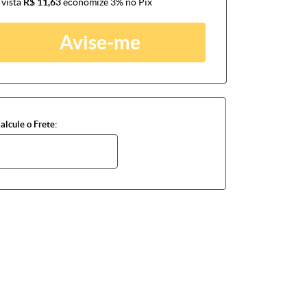
 vista
R$ 11,63
economize
3%
no Pix
Avise-me
alcule o Frete: