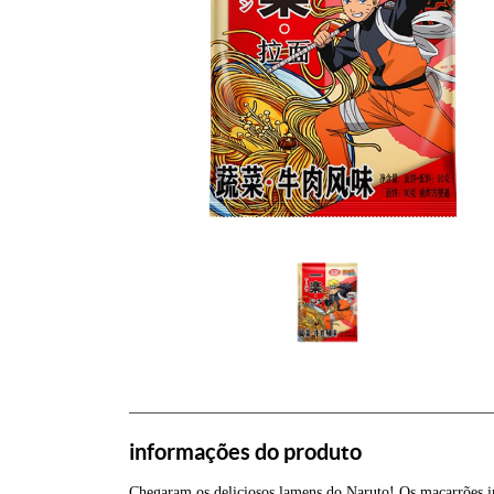
informações do produto
Chegaram os deliciosos lamens do Naruto! Os macarrões in