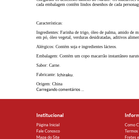
cada embalagem contêm lindos desenhos de cada persona
Características:
Ingredientes: Farinha de trigo, óleo de palma, amido de mi
em pó, óleo vegetal, verduras desidratadas, aditivos alimen
Alérgicos: Contém soja e ingredientes lácteos.
Embalagem: Contém um copo macarrão instantâneo narut
Sabor: Carne.
Fabricante:
Ichiraku.
Origem: China
Carregando comentários ...
Institucional
Infor
Página Inicial
Como C
Fale Conosco
Termos 
Mapa do Site
Fretes 