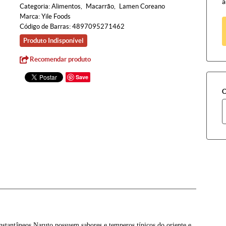
à
Categoria:
Alimentos
Macarrão
Lamen Coreano
Marca:
Yile Foods
Código de Barras:
4897095271462
Produto Indisponível
Recomendar produto
Save
C
stantâneos Naruto possuem sabores e temperos típicos do oriente e