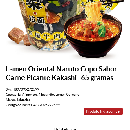
Lamen Oriental Naruto Copo Sabor
Carne Picante Kakashi- 65 gramas
Sku:
4897095272599
Categoria:
Alimentos
,
Macarrão
,
Lamen Coreano
Marca:
Ichiraku
Código de Barras:
4897095272599
Produto Indisponível
Unidade: un