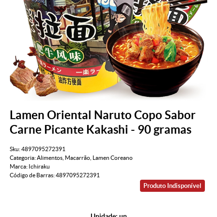
Lamen Oriental Naruto Copo Sabor
Carne Picante Kakashi - 90 gramas
Sku:
4897095272391
Categoria:
Alimentos
,
Macarrão
,
Lamen Coreano
Marca:
Ichiraku
Código de Barras:
4897095272391
Produto Indisponível
Unidade: un