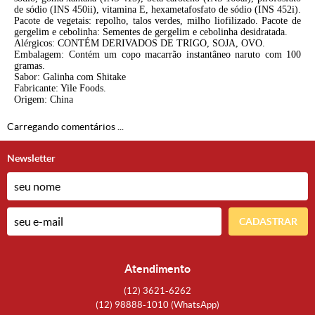
de sódio (INS 450ii), vitamina E, hexametafosfato de sódio (INS 452i).
Pacote de vegetais: repolho, talos verdes, milho liofilizado. Pacote de
gergelim e cebolinha: Sementes de gergelim e cebolinha desidratada.
Alérgicos: CONTÉM DERIVADOS DE TRIGO, SOJA, OVO.
Embalagem: Contém um copo macarrão instantâneo naruto com 100
gramas.
Sabor: Galinha com Shitake
Fabricante: Yile Foods.
Origem: China
Carregando comentários ...
Newsletter
CADASTRAR
Atendimento
(12)
3621-6262
(12)
98888-1010
(WhatsApp)