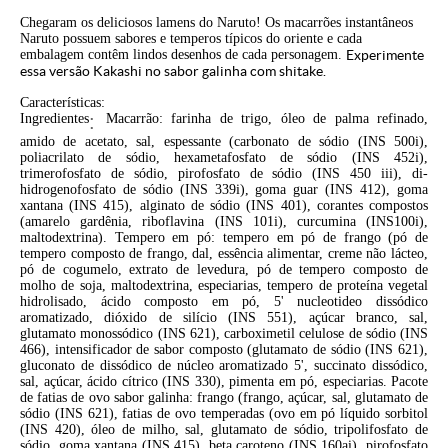
Chegaram os deliciosos lamens do Naruto! Os macarrões instantâneos
Naruto possuem sabores e temperos típicos do oriente e cada
embalagem contêm lindos desenhos de cada personagem.
Experimente
essa versão Kakashi no sabor galinha com shitake.
Características:
Ingredientes
:
Macarrão: farinha de trigo, óleo de palma refinado,
amido de acetato, sal, espessante (carbonato de sódio (INS 500i),
poliacrilato de sódio, hexametafosfato de sódio (INS 452i),
trimerofosfato de sódio, pirofosfato de sódio (INS 450 iii), di-
hidrogenofosfato de sódio (INS 339i), goma guar (INS 412), goma
xantana (INS 415), alginato de sódio (INS 401), corantes compostos
(amarelo gardênia, riboflavina (INS 101i), curcumina (INS100i),
maltodextrina). Tempero em pó: tempero em pó de frango (pó de
tempero composto de frango, dal, essência alimentar, creme não lácteo,
pó de cogumelo, extrato de levedura, pó de tempero composto de
molho de soja, maltodextrina, especiarias, tempero de proteína vegetal
hidrolisado, ácido composto em pó, 5' nucleotideo dissódico
aromatizado, dióxido de silício (INS 551), açúcar branco, sal,
glutamato monossódico (INS 621), carboximetil celulose de sódio (INS
466), intensificador de sabor composto (glutamato de sódio (INS 621),
gluconato de dissódico de núcleo aromatizado 5', succinato dissódico,
sal, açúcar, ácido cítrico (INS 330), pimenta em pó, especiarias. Pacote
de fatias de ovo sabor galinha: frango (frango, açúcar, sal, glutamato de
sódio (INS 621), fatias de ovo temperadas (ovo em pó líquido sorbitol
(INS 420), óleo de milho, sal, glutamato de sódio, tripolifosfato de
sódio, goma xantana (INS 415), beta caroteno (INS 160ai), pirofosfato