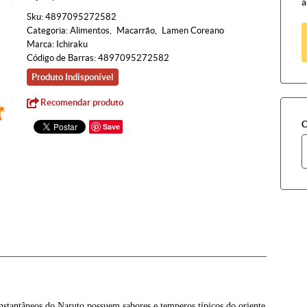
à
Sku:
4897095272582
Categoria:
Alimentos
Macarrão
Lamen Coreano
Marca:
Ichiraku
Código de Barras:
4897095272582
Produto Indisponível
Recomendar produto
C
Save
stantâneos do Naruto possuem sabores e temperos típicos do oriente