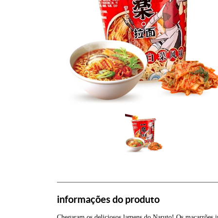
informações do produto
Chegaram os deliciosos lamens do Naruto! Os macarrões in