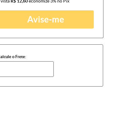
 vista
R$ 12,60
economize
3%
no Pix
Avise-me
alcule o Frete: