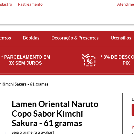
adastro
Rastreamento
Atendime
entos
Bebidas
Decoração & Presentes
Utensílios
* PARCELAMENTO EM
* 3% DE DESC
3X SEM JUROS
PIX
 Kimchi Sakura - 61 gramas
U
Lamen Oriental Naruto
Copo Sabor Kimchi
Sakura - 61 gramas
Seja o primeira a avaliar!