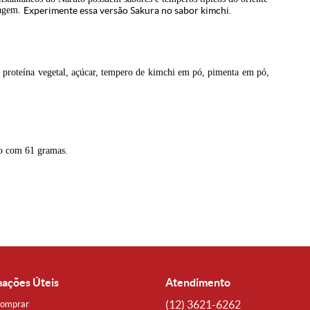
nagem.
Experimente essa versão Sakura no sabor kimchi.
, proteína vegetal, açúcar, tempero de kimchi em pó, pimenta em pó,
o com 61 gramas.
mações Úteis
Atendimento
(12)
3621-6262
omprar