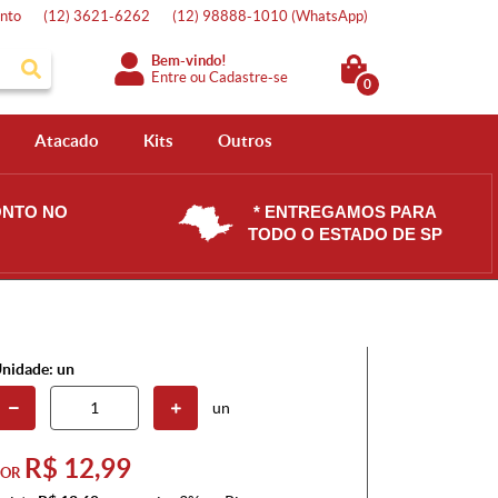
nto
(12)
3621-6262
(12)
98888-1010
(WhatsApp)
Bem-vindo!
Entre
ou
Cadastre-se
0
Atacado
Kits
Outros
ONTO NO
* ENTREGAMOS PARA
TODO O ESTADO DE SP
nidade: un
un
R$ 12,99
POR