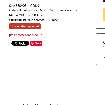
à
Sku:
8809054402622
Categoria:
Alimentos
Macarrão
Lamen Coreano
Marca:
YOUNG POONG
Código de Barras:
8809054402622
Produto Indisponível
Recomendar produto
C
Save