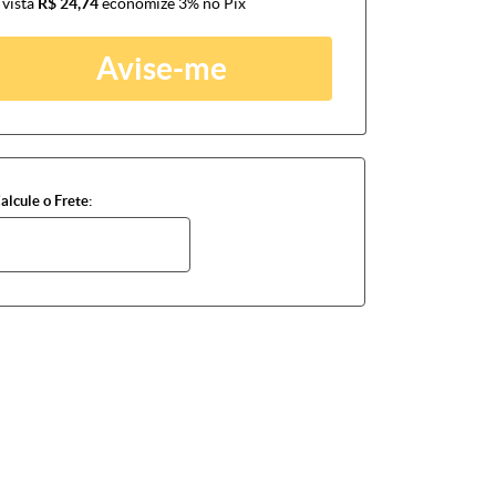
 vista
R$ 24,74
economize
3%
no Pix
Avise-me
alcule o Frete: