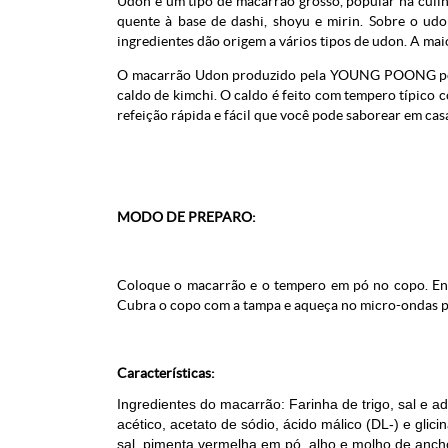
Udon é um tipo de macarrão grosso, popular na culin
quente à base de dashi, shoyu e mirin. Sobre o udo
ingredientes dão origem a vários tipos de udon. A maio
O macarrão Udon produzido pela
YOUNG POONG poss
caldo de kimchi. O caldo é feito com tempero típico 
refeição rápida e fácil que você pode saborear em cas
MODO DE PREPARO:
Coloque o macarrão e o tempero em pó no copo. Enc
Cubra o copo com a tampa e aqueça no micro-ondas p
Características:
Ingredientes do macarrão: Farinha de trigo, sal e adi
acético, acetato de sódio, ácido málico (DL-) e glic
sal, pimenta vermelha em pó, alho e molho de anch