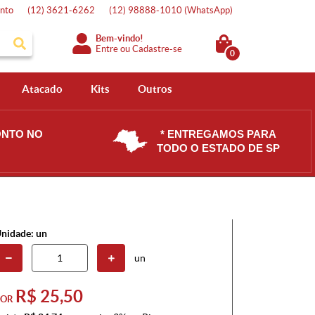
nto
(12)
3621-6262
(12)
98888-1010
(WhatsApp)
Bem-vindo!
Entre
ou
Cadastre-se
0
Atacado
Kits
Outros
ONTO NO
* ENTREGAMOS PARA
TODO O ESTADO DE SP
nidade: un
un
R$ 25,50
POR