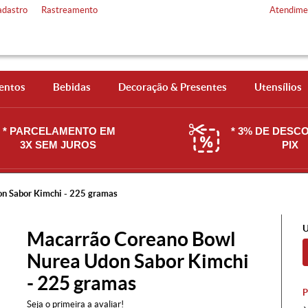
adastro
Rastreamento
Atendime
entos
Bebidas
Decoração & Presentes
Utensílios
* PARCELAMENTO EM
* 3% DE DESC
3X SEM JUROS
PIX
n Sabor Kimchi - 225 gramas
U
Macarrão Coreano Bowl
Nurea Udon Sabor Kimchi
- 225 gramas
Seja o primeira a avaliar!