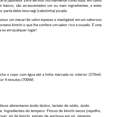
ária japonesa. Ele é servido normalmente como sopa, em caldo
n básico, são acrescentados um ou mais ingredientes, e estes
r parte deles leva negi (cebolinha) picada.
ui um macarrão udon espesso e mastigável em um saboroso
coreano kimchi o que lhe confere um sabor rico e ousado. É uma
a ou em qualquer lugar!
ha o copo com água até a linha marcada no interior (270ml).
or 4 minutos (700W).
tivos alimentares ácido láctico, lactato de sódio, ácido
ina. Ingredientes do tempero: Flocos de kimchi secos (repolho,
ova), pó de kimchi, extrato de anchova em pó, pimenta