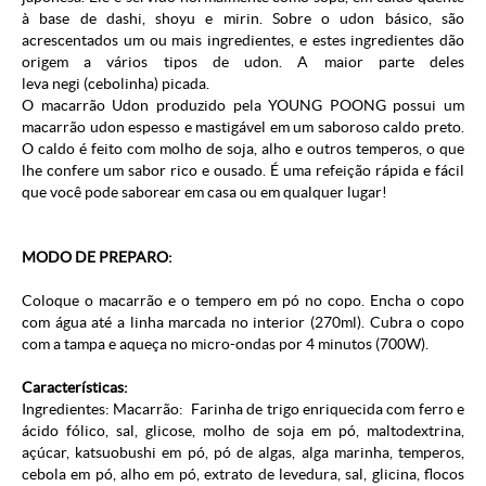
à base de dashi, shoyu e mirin. Sobre o udon básico, são
acrescentados um ou mais ingredientes, e estes ingredientes dão
origem a vários tipos de udon. A maior parte deles
leva negi (cebolinha) picada.
O macarrão Udon produzido pela
YOUNG POONG possui um
macarrão udon espesso e mastigável em um saboroso caldo preto.
O caldo é feito com molho de soja, alho e outros temperos, o que
lhe confere um sabor rico e ousado. É uma refeição rápida e fácil
que você pode saborear em casa ou em qualquer lugar!
MODO DE PREPARO:
Coloque o macarrão e o tempero em pó no copo. Encha o copo
com água até a linha marcada no interior (270ml). Cubra o copo
com a tampa e aqueça no micro-ondas por 4 minutos (700W).
Características:
Ingredientes: Macarrão:
Farinha de trigo enriquecida com ferro e
ácido fólico, sal, glicose, molho de soja em pó, maltodextrina,
açúcar, katsuobushi em pó, pó de algas, alga marinha, temperos,
cebola em pó, alho em pó, extrato de levedura, sal, glicina, flocos