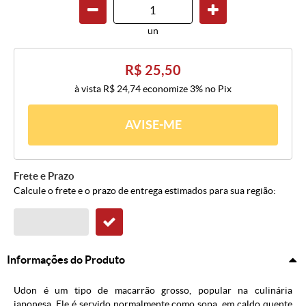
un
R$ 25,50
à vista
R$ 24,74
economize
3%
no Pix
AVISE-ME
Frete e Prazo
Calcule o frete e o prazo de entrega estimados para sua região:
Informações do Produto
Udon é um tipo de macarrão grosso, popular na culinária
japonesa. Ele é servido normalmente como sopa, em caldo quente