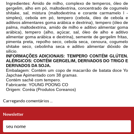
Ingredientes: Amido de milho, complexo de temperos, óleo de
gergelim, alho em pó, maltodextrina, concentrado de cogumelo
shitake, sal, mistura (maltodextrina e corante carmamelo l -
simples), cebola em pó, tempero (cebola, óleo de cebola e
aditivos alimentares goma arábica e dextrina), tempero (óleo de
palma, maltodextrina, amido de milho e aditivo alimentar goma
arábica), tempero (alho, açúcar, sal, óleo de alho e aditivo
alimentar goma arábica e dextrina), semente de gergelim fritas,
pimenta preta, repolho seco, cebola seca, cenoura, cogumelo
shitake seco, cebolinha seca e aditivo alimentar dióxido de
silício.
INFORMAÇÕES ADICIONAIS: TEMPERO CONTÉM GLÚTEN.
ALÉRGICOS: CONTÉM GERGELIM, DERIVADOS DO TRIGO E
DERIVADOS DA SOJA.
Embalagem: Contém um copo de macarrão de batata doce Yo
Japchae Apimentado com 38 gramas.
Contém sachê com tempero.
Fabricante: YOUNG POONG CO
Origem: Coréia (Produtos Coreanos)
Carregando comentários ...
Newsletter