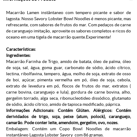
Macarrão Lamen instântaneo com tempero picante e sabor de
lagosta. Nosso Savory Lobster Bowl Noodles é menos picante, mas
refrescante, com sabores de frutos do mar. Com pedaços de carne
de caranguejo imitação, aproveite os sabores completos e ricos do
oceano em uma tigela de macarrão quente.Experimente!
Características:
Ingredientes:
Macarrão:Farinha de Trigo, amido de batata, óleo de palma, óleo
de soja, sal, água, goma guar, carbonato de sódio, ácido cítrico,
lectina, ribolfavina, tempero, água, molho de soja, extrato de osso
de boi, açúcar, pimenta vermelha em pó, óleo de soja, cebola,
extrato de levedura em pó, flocos de frutos do mar, extratos (
carne bovina, caranguejo e lula), gordura de carne bovina, alho,
gergelim torrado, alga seca, ribonucleotideo dissódico, glutamato
de sódio, ácido cítrico, amido de tapioca modificado, páprica.
Informações Adicionais: Contém Glúten. Alérgicos: Contém
derividados de trigo, soja, peixe (atum, polock), caranguejo,
camarão. Pode conter leite, amendoim, gergelim, ovo, nozes.
Embalagem: Contém um Copo Bowl Noodles de macarrão
instantâneo Lagosta Lobster Savory com 86 gramas.