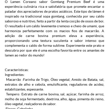
O Lamen Coreano sabor Gomtang Premium Beef é uma
experiência culinária rica e satisfatória que promete encantar o
paladar dos apreciadores de pratos asiáticos. Este tipo de lámen é
inspirado na tradicional sopa gomtang, conhecida por seu caldo
saboroso e nutritivo, feito a partir da lenta cocção de ossos de boi.
O resultado é um caldo levemente cremoso e cheio de umami, que
harmoniza perfeitamente com os macios fios de macarrão. A
adição de carne bovina premium eleva a experiência,
proporcionando uma textura suculenta e sabor intenso que
complementa o caldo de forma sublime. Experimente este prato e
descubra por que ele é uma escolha favorita entre os amantes de
lamen ao redor do mundo!
Características:
Ingredientes:
Macarrão :Farinha de Trigo, Óleo vegetal, Amido de Batata, sal,
extratos de alho e cebola, emulsificante, reguladores de acidez,
estabilizantes, espessante.
Tempero: Extrato de carne bovina, sal, açúcar, farinha de arroz,
molho de soja fermentado, dextrina, alho, água, pimenta do reino,
óleo vegetal, realçadores de sabor.
Flocos: Cebolinha.