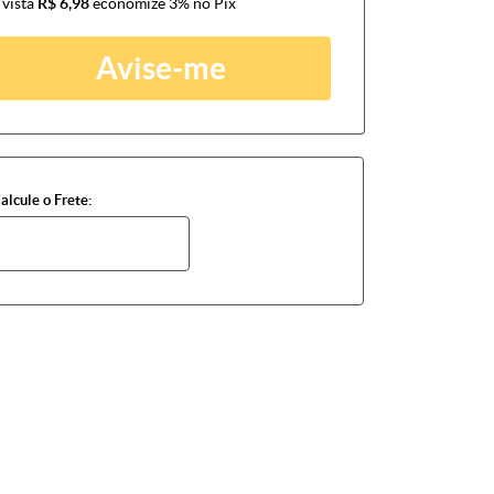
 vista
R$ 6,98
economize
3%
no Pix
Avise-me
alcule o Frete: