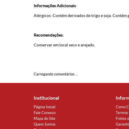
Informações Adicionais
:
Alérgicos: Contém derivados de trigo e soja. Contém g
Recomendações:
Conservar em local seco e arejado.
Carregando comentários ...
Institucional
Infor
Página Inicial
Como C
Fale Conosco
Termos 
Mapa do Site
Fretes 
Quem Somos
Garanti