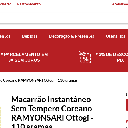
adastro
Rastreamento
Atendime
entos
Bebidas
Decoração & Presentes
Utensílios
* PARCELAMENTO EM
* 3% DE DESC
3X SEM JUROS
PIX
ro Coreano RAMYONSARI Ottogi - 110 gramas
U
Macarrão Instantâneo
Sem Tempero Coreano
RAMYONSARI Ottogi -
110 gramas