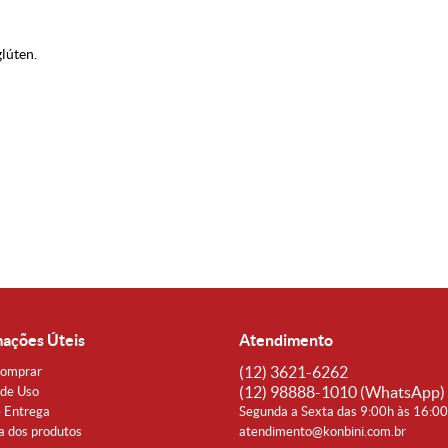
lúten.
mações Úteis
Atendimento
(12)
3621-6262
omprar
(12)
98888-1010
(WhatsApp)
de Uso
e Entrega
Segunda a Sexta das 9:00h às 16:0
a dos produtos
atendimento@konbini.com.br