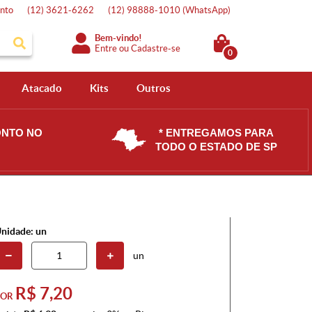
nto
(12)
3621-6262
(12)
98888-1010
(WhatsApp)
Bem-vindo!
Entre
ou
Cadastre-se
0
Atacado
Kits
Outros
ONTO NO
* ENTREGAMOS PARA
TODO O ESTADO DE SP
nidade: un
un
R$ 7,20
POR