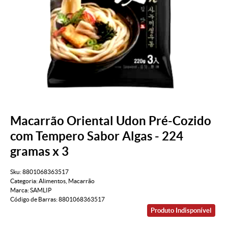
Macarrão Oriental Udon Pré-Cozido
com Tempero Sabor Algas - 224
gramas x 3
Sku:
8801068363517
Categoria:
Alimentos
,
Macarrão
Marca:
SAMLIP
Código de Barras:
8801068363517
Produto Indisponível