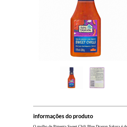
informações do produto
O molho de Pimenta Sweet Chili Blue Dragon Sakura é del