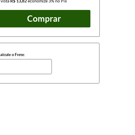
 vista
R$ 13,82
economize
3%
no Pix
Comprar
alcule o Frete: