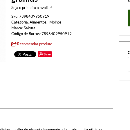
à
Seja o primeira a avaliar!
Sku:
7898409950919
Categoria:
Alimentos
Molhos
Marca:
Sakura
Código de Barras:
7898409950919
Recomendar produto
C
Save
icioso molho de pimenta levemente adocicado muito utilizado na