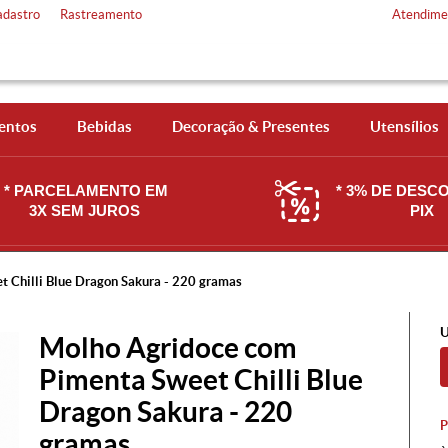
adastro
Rastreamento
Atendime
entos
Bebidas
Decoração & Presentes
Utensílios
* PARCELAMENTO EM
* 3% DE DESC
3X SEM JUROS
PIX
 Chilli Blue Dragon Sakura - 220 gramas
U
Molho Agridoce com
Pimenta Sweet Chilli Blue
Dragon Sakura - 220
gramas