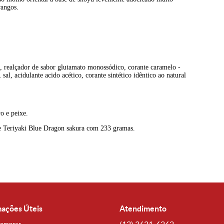
rangos.
ho, realçador de sabor glutamato monossódico, corante caramelo -
al, acidulante acido acético, corante sintético idêntico ao natural
o e peixe.
 Teriyaki Blue Dragon sakura com 233 gramas.
mações Úteis
Atendimento