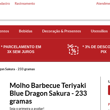
adastro
Rastreamento
Atendime
entos
Bebidas
Decoração & Presentes
Utensílios
* PARCELAMENTO EM
* 3% DE DESC
3X SEM JUROS
PIX
gon Sakura - 233 gramas
U
Molho Barbecue Teriyaki
Blue Dragon Sakura - 233
gramas
Seja o primeira a avaliar!