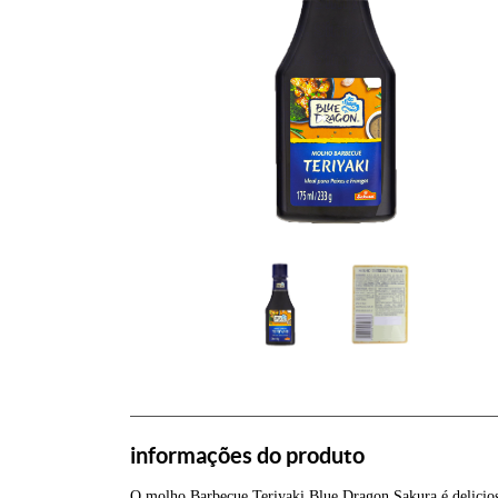
informações do produto
O molho Barbecue Teriyaki Blue Dragon Sakura é delicios