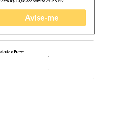
 vista
R$ 13,68
economize
3%
no Pix
Avise-me
alcule o Frete: