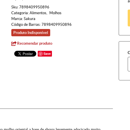
à
Sku:
7898409950896
Categoria:
Alimentos
Molhos
Marca:
Sakura
Código de Barras:
7898409950896
Produto Indisponível
Recomendar produto
C
Save
o molho oriental a base de shoyu levemente adocicado muito