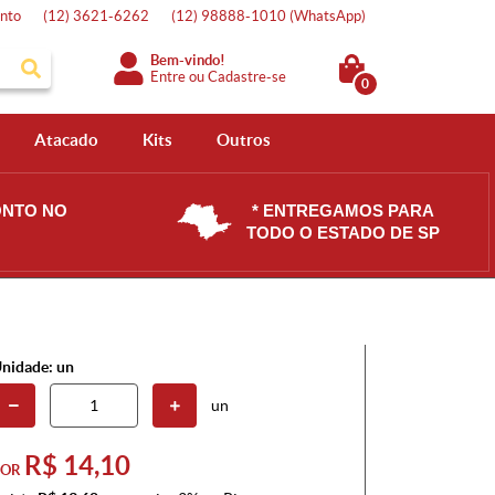
nto
(12)
3621-6262
(12)
98888-1010
(WhatsApp)
Bem-vindo!
Entre
ou
Cadastre-se
0
Atacado
Kits
Outros
ONTO NO
* ENTREGAMOS PARA
TODO O ESTADO DE SP
nidade: un
un
R$ 14,10
POR