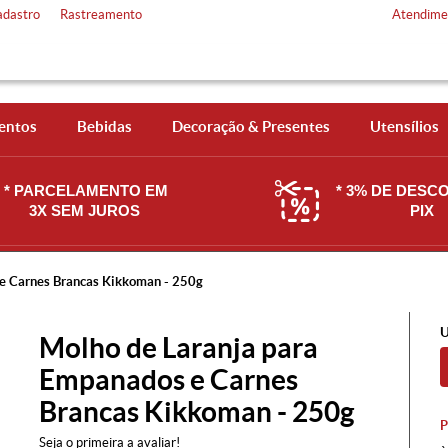
adastro
Rastreamento
Atendime
entos
Bebidas
Decoração & Presentes
Utensílios
* PARCELAMENTO EM
* 3% DE DESC
3X SEM JUROS
PIX
 e Carnes Brancas Kikkoman - 250g
U
Molho de Laranja para
Empanados e Carnes
Brancas Kikkoman - 250g
Seja o primeira a avaliar!