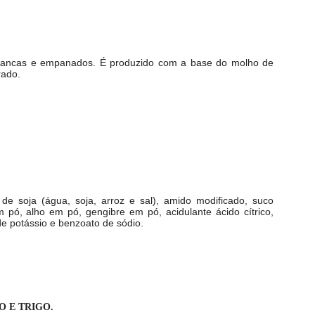
brancas e empanados. É produzido com a base do molho de
rado
.
de soja (água, soja, arroz e sal), amido modificado, suco
 pó, alho em pó, gengibre em pó, acidulante ácido cítrico,
e potássio e benzoato de sódio.
 E TRIGO.