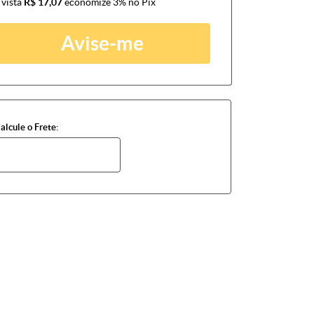
 vista
R$ 17,07
economize
3%
no Pix
Avise-me
alcule o Frete: