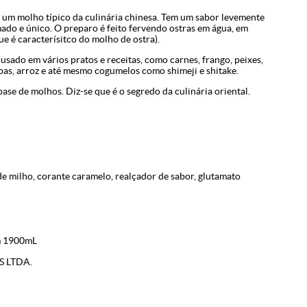
 É um molho típico da culinária chinesa. Tem um sabor levemente
ado e único. O preparo é feito fervendo ostras em água, em
e é caracterísitco do molho de ostra).
sado em vários pratos e receitas, como carnes, frango, peixes,
opas, arroz e até mesmo cogumelos como shimeji e shitake.
ase de molhos. Diz-se que é o segredo da culinária oriental.
 de milho, corante caramelo, realçador de sabor, glutamato
m 1900mL
 LTDA.