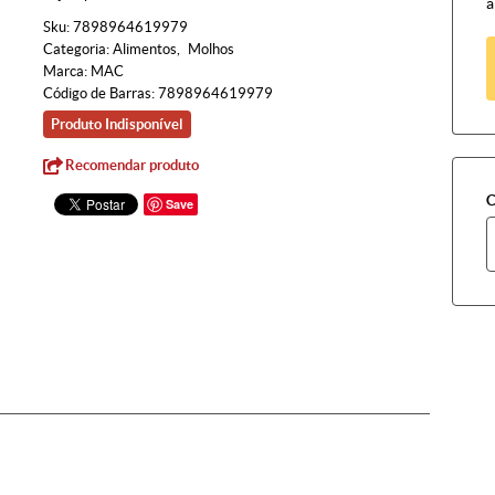
à
Sku:
7898964619979
Categoria:
Alimentos
Molhos
Marca:
MAC
Código de Barras:
7898964619979
Produto Indisponível
Recomendar produto
C
Save