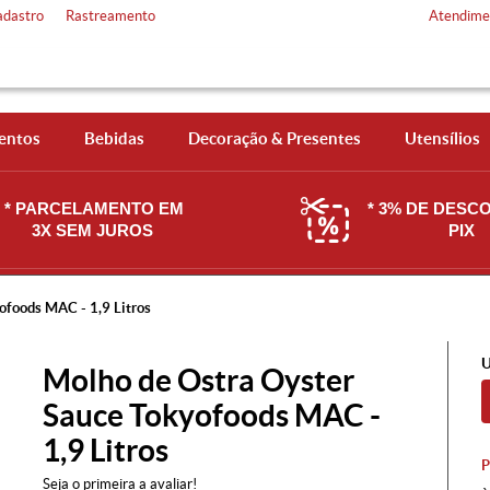
adastro
Rastreamento
Atendime
entos
Bebidas
Decoração & Presentes
Utensílios
* PARCELAMENTO EM
* 3% DE DESC
3X SEM JUROS
PIX
ofoods MAC - 1,9 Litros
U
Molho de Ostra Oyster
Sauce Tokyofoods MAC -
1,9 Litros
Seja o primeira a avaliar!