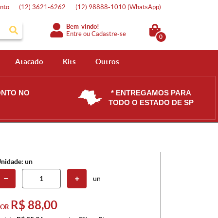
nto
(12)
3621-6262
(12)
98888-1010
(WhatsApp)
Bem-vindo!
Entre
ou
Cadastre-se
0
Atacado
Kits
Outros
ONTO NO
* ENTREGAMOS PARA
TODO O ESTADO DE SP
nidade: un
un
R$ 88,00
POR