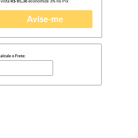
 vista
R$ 85,36
economize
3%
no Pix
Avise-me
alcule o Frete: